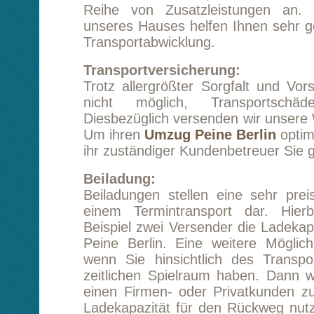
Beiladungen stellen eine sehr preiswerte Alt
einem Termintransport dar. Hierbei teile
Beispiel zwei Versender die Ladekapazität fü
Peine Berlin. Eine weitere Möglichkeit biete
wenn Sie hinsichtlich des Transportes ein
zeitlichen Spielraum haben. Dann werden wi
einen Firmen- oder Privatkunden zu akquirier
Ladekapazität für den Rückweg nutzt. Diesen P
können wir natürlich an Sie weitergeben. Bes
diese Möglichkeit mit ihrem persönlichen Kund
Kontakt zu uns:
Lassen Sie sich von unserer Preisen bzw. 
Leistungsfähigkeit überzeugen. Wir erstellen
ein unverbindliches und kostenfreies Angebot
alle ihre Wünsche berücksichtigen
Kundenbetreuer sind auch in den schw
Angelegenheiten sehr versiert. Gern könne
unseren kostenlosen Rückrufservice nutze
Alternative das Kontaktformular dieser We
ihren Umzug Peine Berlin wünscht Ihnen unser
Gute!
Starten Sie eine unverbindliche Preisanfr