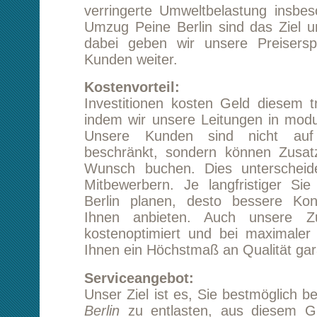
Unsere Kunden sind nicht auf ein fes
beschränkt, sondern können Zusatzleistunge
Wunsch buchen. Dies unterscheidet uns v
Mitbewerbern. Je langfristiger Sie ihren 
Berlin planen, desto bessere Konditionen 
Ihnen anbieten. Auch unsere Zusatzleist
kostenoptimiert und bei maximaler Effizienz
Ihnen ein Höchstmaß an Qualität garantieren.
Serviceangebot:
Unser Ziel ist es, Sie bestmöglich bei ihrem
U
Berlin
zu entlasten, aus diesem Grund biete
Reihe von Zusatzleistungen an. Die Kund
unseres Hauses helfen Ihnen sehr gern bei de
Transportabwicklung.
Transportversicherung:
Trotz allergrößter Sorgfalt und Vorsicht ist 
nicht möglich, Transportschäden auszu
Diesbezüglich versenden wir unsere Waren nur 
Um ihren
Umzug Peine Berlin
optimal zu vers
ihr zuständiger Kundenbetreuer Sie gern berat
Beiladung: