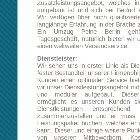
Ein Umzug Peine Berlin gehört bei
Tagesgeschäft, natürlich bieten wir unseren 
einen weltweiten Versandservice.
Dienstleister:
Wir sehen uns in erster Linie als Dienstleister 
fester Bestandteil unserer Firmenphilosophie.
Kunden einen optimalen Service bieten zu kö
wir unser Dienstleistungsangebot möglichst bre
und modular aufgebaut. Dieser modula
ermöglicht es unseren Kunden sich die g
Dienstleistungen entsprechend seiner B
zusammenzustellen und er muss nicht ein 
Leistungspaket buchen, welches er in Teilen n
kann. Dieser und einige weitere Punkte unters
von unseren Mitbewerbern. Kostenoptim
verringerte Umweltbelastung insbesondere a
Umzug Peine Berlin sind das Ziel unser täglic
dabei geben wir unsere Preisersparnis dir
Kunden weiter.
Kostenvorteil:
Investitionen kosten Geld diesem tragen wi
indem wir unsere Leitungen in modularer For