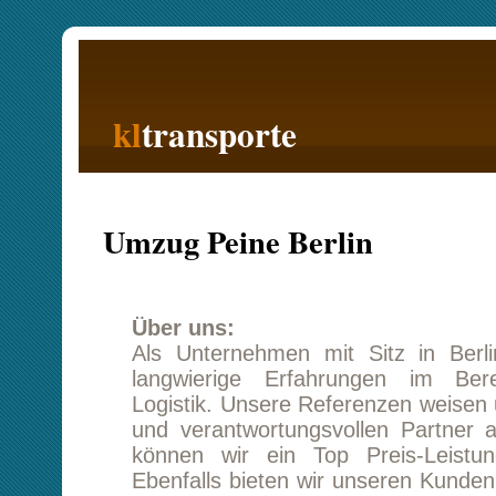
kl
transporte
Startseite
Umzug Peine Berlin
(oder Berli
Über uns:
Als Unternehmen mit Sitz in Berlin verfüg
langwierige Erfahrungen im Bereich Tra
Logistik. Unsere Referenzen weisen uns als zu
und verantwortungsvollen Partner aus, uns
können wir ein Top Preis-Leistungs-Verhält
Ebenfalls bieten wir unseren Kunden ein breit 
Zusatzleistungsangebot, welches in Form v
aufgebaut ist und sich bei Bedarf einzeln bu
Wir verfügen über hoch qualifizierte Mitarbeit
langjährige Erfahrung in der Brache zurückblic