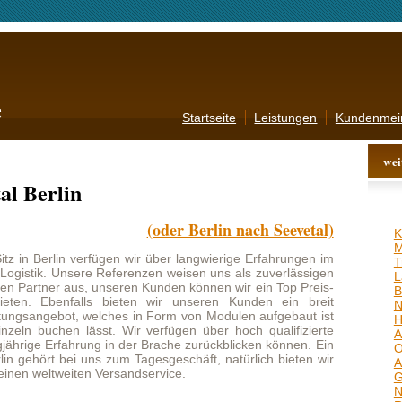
Startseite
Leistungen
Kundenmeinungen
Kontakt
AGB
weitere Angebote
n
(oder Berlin nach Seevetal)
Krefeld
,
Brandenburg
,
Meerbusch
,
Ludwigsburg
,
erfügen wir über langwierige Erfahrungen im
Troisdorf
,
Stolberg
,
ere Referenzen weisen uns als zuverlässigen
Langenfeld
,
Bielefeld
,
Stade
,
s, unseren Kunden können wir ein Top Preis-
Bocholt
,
Leipzig
,
Cuxhaven
,
falls bieten wir unseren Kunden ein breit
Nordhausen
,
Wetzlar
,
 welches in Form von Modulen aufgebaut ist
Hildesheim
,
Nordhorn
,
lässt. Wir verfügen über hoch qualifizierte
Aachen
,
Fellbach
,
hrung in der Brache zurückblicken können. Ein
Offenbach
,
Salzgitter
,
 uns zum Tagesgeschäft, natürlich bieten wir
Albstadt
,
Borken
,
Coburg
,
en Versandservice.
Goslar
,
Willich
,
Kleve
,
Norderstedt
,
Kiel
,
Frankfurt
,
Regensburg
,
Wittenberg
,
iel unserer Arbeit darin, ein Maximum an
Erfurt
,
Weinheim
,
Baden-
angfristige Kundenbeziehungen und positive
Baden
,
Bremen
,
Dachau
,
htig. Unsere Zusatzleistungen sind modular
Peine
,
Herzogenrath
,
 den
Transport Seevetal Berlin
anpassen.
Bremerhaven
,
Speyer
,
Schweinfurt