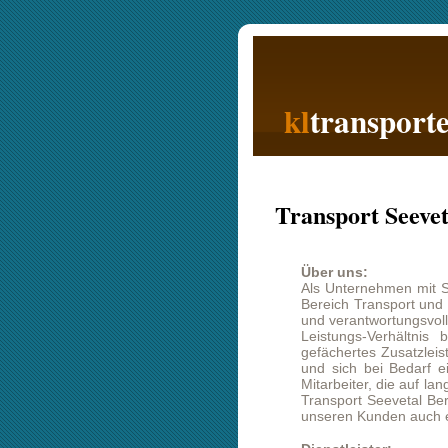
kl
transporte
Transport Seevetal Berli
Über uns:
Als Unternehmen mit Sitz in Berlin v
Bereich Transport und Logistik. Uns
und verantwortungsvollen Partner au
Leistungs-Verhältnis bieten. Eben
gefächertes Zusatzleistungsangebot,
und sich bei Bedarf einzeln buchen 
Mitarbeiter, die auf langjährige Erfa
Transport Seevetal Berlin gehört bei
unseren Kunden auch einen weltweit
Dienstleister:
Als Dienstleister sehen wir das Z
Kundenzufriedenheit zu erreichen. L
Empfehlungen sind für uns sehr wic
aufgebaut und lassen sich genau an