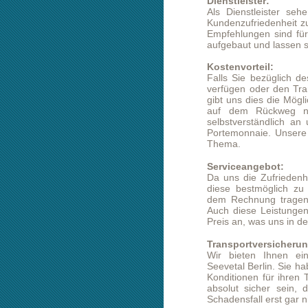
Kostenvorteil:
Falls Sie bezüglich des Transportter
verfügen oder den Transport Seevetal
gibt uns dies die Möglichkeit einen 
auf dem Rückweg nutzt. Diesen i
selbstverständlich an unseren Kund
Portemonnaie. Unsere Kundenbetreu
Thema.
Serviceangebot:
Da uns die Zufriedenheit unser Kun
diese bestmöglich zu entlasten. U
dem Rechnung tragen und für Sie 
Auch diese Leistungen bieten wir I
Preis an, was uns in der Regel von 
Transportversicherung:
Wir bieten Ihnen eine optimale T
Seevetal Berlin. Sie haben die Mögli
Konditionen für ihren Transport See
absolut sicher sein, dass wir all
Schadensfall erst gar nicht eintritt.
Beiladung:
Eine langfristige Planung ihres Trans
wert sein. Dies gibt uns die Möglich
die Ladekapazität für die Rückfahrt
natürlich an Sie weiter. Auch kleine 
Umständen so versenden, dass sich
sich so die Kosten deutlich reduzie
Seevetal Berlin unseren Kundenberate
Kontakt zu uns: