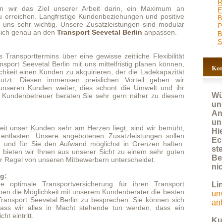
mins über eine gewisse zeitliche Flexibilität
 Berlin mit uns mittelfristig planen können,
Kontakt für Anfragen
Kunden zu akquirieren, der die Ladekapazität
mmensen preislichen Vorteil geben wir
en weiter, dies schont die Umwelt und ihr
Wünschen Sie schnell
er beraten Sie sehr gern näher zu diesem
und kostenlos ein
Angebot, nutzen Sie bitte
unser Anfrageformular.
den sehr am Herzen liegt, sind wir bemüht,
Hier werden fast alle
nsere angebotenen Zusatzleistungen sollen
Eckdaten erfasst und so
den Aufwand möglichst in Grenzen halten.
steht einer zeitnahen
hnen aus unserer Sicht zu einem sehr guten
Bearbeitung Ihrer Anfrage
unseren Mitbewerbern unterscheidet.
nichts mehr im Wege!
ransportversicherung für ihren Transport
Link:
chkeit mit unserem Kundenberater die besten
unverbindliches Angebot
vetal Berlin zu besprechen. Sie können sich
anfordern
es in Macht stehende tun werden, dass ein
Kundenbetreuung:
030 92271025
ports Seevetal Berlin kann für Sie bares Geld
E-Mail:
keit einen anderen Kunden zu akquirieren, der
 nutzt. Diesen geldwerten Vorteil geben wir
info@kltransporte.de
und sperrige Transportgüter lassen sich unter
 zwei Kunden die Ladekapazität teilen und
ren lassen. Fragen Sie bei ihren Transport
r nach dieser Möglichkeit.