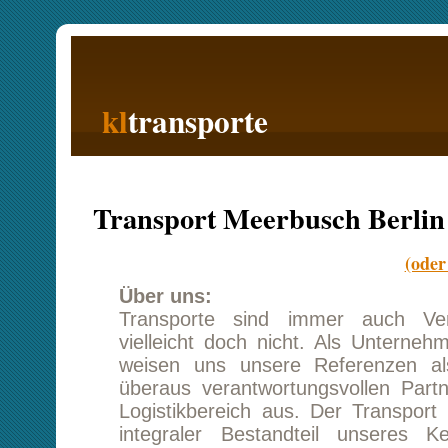
kl
transporte
Startseite
Transport Meerbusch Berlin
(oder Berlin na
Über uns:
Transporte sind immer auch Vertrauenss
vielleicht doch nicht. Als Unternehmen mit Sit
weisen uns unsere Referenzen als zuverlä
überaus verantwortungsvollen Partner im Tr
Logistikbereich aus. Der Transport Meerbusch
integraler Bestandteil unseres Kerngeschä
können wir unseren Kunden optimale Konditio
Unser modulares Serviceangebot lässt sich e
dem Kundenwunsch spezifizieren und bietet 
die Möglichkeit einer Kostenoptimierung.