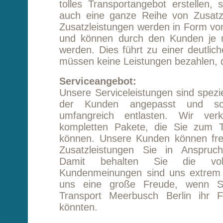
Unsere Serviceleistungen sind speziell an die 
der Kunden angepasst und sollen Sie 
umfangreich entlasten. Wir verkaufen I
kompletten Pakete, die Sie zum Teil gar n
können. Unsere Kunden können frei bestimm
Zusatzleistungen Sie in Anspruch nehme
Damit behalten Sie die volle Kostenk
Kundenmeinungen sind uns extrem wichtig u
uns eine große Freude, wenn Sie uns n
Transport Meerbusch Berlin ihr Feedback ü
könnten.
Transportversicherung:
Trotz allergrößter Sorgfalt und Vorsicht ist 
nicht möglich, Transportschäden auszu
Diesbezüglich versenden wir unsere Waren nur 
Um ihren Transport Meerbusch Berlin o
versichern, wird ihr zuständiger Kundenbetreu
beraten.
Beiladung:
Man muss kein Transportprofi sein, um in un
ein sehr günstiges Angebot für sein
Meerbusch Berlin
zu erhalten. Es reicht scho