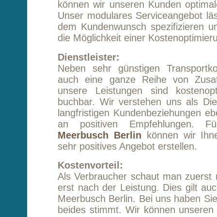
Dienstleister:
Neben sehr günstigen Transportkonditionen
auch eine ganze Reihe von Zusatzleistunge
unsere Leistungen sind kostenoptimiert u
buchbar. Wir verstehen uns als Dienstleiter 
langfristigen Kundenbeziehungen ebenso intere
an positiven Empfehlungen. Für ihre
Meerbusch Berlin
können wir Ihnen mit Sic
sehr positives Angebot erstellen.
Kostenvorteil:
Als Verbraucher schaut man zuerst nach dem
erst nach der Leistung. Dies gilt auch für ein
Meerbusch Berlin. Bei uns haben Sie das Glück
beides stimmt. Wir können unseren Kunden ni
tolles Transportangebot erstellen, sondern b
auch eine ganze Reihe von Zusatzleistunge
Zusatzleistungen werden in Form von Module
und können durch den Kunden je nach Beda
werden. Dies führt zu einer deutlichen Erspar
müssen keine Leistungen bezahlen, die Sie nic
Serviceangebot: