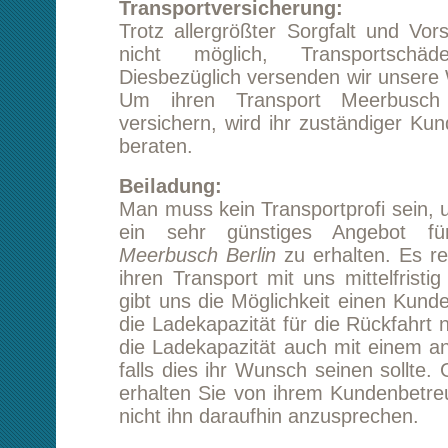
ihren Transport mit uns mittelfristig planen k
gibt uns die Möglichkeit einen Kunden zu akqui
die Ladekapazität für die Rückfahrt nutzt. Sie
die Ladekapazität auch mit einem anderen Kun
falls dies ihr Wunsch seinen sollte. Genauere 
erhalten Sie von ihrem Kundenbetreuer, scheu
nicht ihn daraufhin anzusprechen.
Kontakt zu uns:
Nutzen Sie die Möglichkeit der kostenfreie
unser freundlichen Kundenberater beraten 
allen Belangen, die mit ihrem Transport Meerb
in Zusammenhang stehen. Selbstverständlic
Sie auch kostenfrei zurück. Um völlig unverb
Angebot einzuholen, können Sie selbstverstä
das Kontaktformular unserer Webseite nutzen.
uns sehr auf ihre Anfrage zum Thema 
Meerbusch Berlin.
Starten Sie eine unverbindliche Preisanfrag
Meerbusch Berlin
Tipp:
Kundenmeinungen lesen