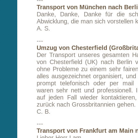
---
Umzug von Berlin nach Paris (Frankreich)
Vielen Dank für den schnellen und günstigen
netter kontakt!
Bis zum nächsten Mal,
Mit besten Grüßen
A. M.
---
Transport von Strass (Österreich) nach Berl
Vielen Dank, es war alles prima. Euer Eng
allen Ehren!
Liebste Grüße
I. S.
---
Umzug von Friedrichskoog (Brunsbüt
Stuttgart
Der ganze Umzug - vom ersten Gespräc
Auspacken des letzten Kartons - ver
unkompliziert, freundlich und pünktlich. Kann 
nur weiterempfehlen!
Liebe Grüße aus dem wilden Süden!