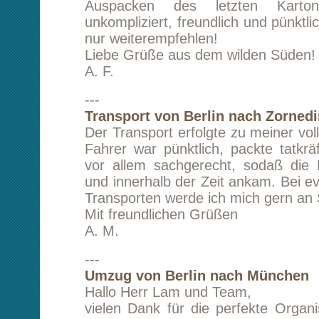
Wie schon geschrieben, ich war vollauf zu
würde Sie jederzeit weiterempfehlen, vielen Da
Mit besten Grüßen
C. K.
---
Transport von Düsseldorf nach
(Großbritannien)
Super schneller Service, netter Ko
empfehlenswert...gerne wieder.
J. S.
---
Transport von Paris nach Hochheim
Mein Transport wurde von der Firma zügig un
vollsten Zufriedenheit ausgeführt. Erstens
prima um die Konditionen und die wie'
gekümmert und der Transport selbst pünktl
ausgeführt. Die damit beauftragten Mitarbe
waren freundlich, hilfsbereit, unkompliziert und 
P. S.
---
Transport von Berlin nach Paris (Frankreich