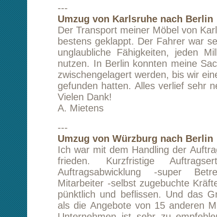
einmal Herr Lam.
Beste Grüße
G. Schwittek
Berlin
---
Transport von Coventry nach Hamburg
Alles gut. Gute Kommunikation und klare A
Lieferung lief glatt. Vielen Dank! 
weiterempfehlen.
U. Janus
---
Umzug von Frankfurt am Main nach Hohen 
Der Umzug hat ganz prima geklappt, es waren
Leute und ich kann die Firma nur weiter
Dankeschön
I. Hefler
---
Umzug von Regensburg nach Berlin
Lieber Herr Lam,
alles hat ganz wunderbar geklappt. Besonder
schöne Grüße auch an den sehr netten Fahr