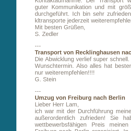
---
Umzug von Berlin nach Exeter (Großbritann
Wir wurden auf unsere Anfrage hin sehr schnel
Lam zurück kontaktiert und erhielten eine indi
kompetente Beratung zu Transportmöglichkeite
Umzugsgut. Schon kurze Zeit später wurde de
ausgeführt. Ein hervorragender Servic
vorbehaltslos weiterempfehlen können!
N. Hempel
---
Möbeltransport von Delmenhorst nach Berl
Ihre Leute haben einen ganz tollen Job gema
waren sehr nett. Wir können Sie guten Gewi
weiterempfehlen.
G. Behrmann-Zell
---
Umzug von Berlin nach Coventry (Großbrita
Lieber Herr Lam,
es hat alles wunderbar geklappt. Vielen Dank 
das Organisieren von Umzugshelfer in Cove
wenn wir sie nicht gebraucht haben. Werde Si