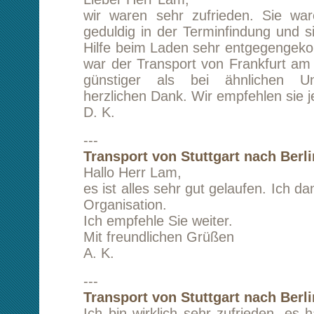
A. F.
---
Transport von Berlin nach Zorneding (bei 
Der Transport erfolgte zu meiner vollen Zufrie
Fahrer war pünktlich, packte tatkräftig zu un
vor allem sachgerecht, sodaß die Ladung w
und innerhalb der Zeit ankam. Bei eventuellen 
Transporten werde ich mich gern an Sie wende
Mit freundlichen Grüßen
A. M.
---
Umzug von Berlin nach München
Hallo Herr Lam und Team,
vielen Dank für die perfekte Organisation un
Betreuung während meines Umzuges von B
München. Von der Planung bis zur Best
Parkverbotsschilder bis hin zum Hochtragen 
Umzugsgutes, hat alles prächtig geklappt. I
sie gerne weiter, denn Sie und Ihr Tea
kompetenter und zuverlässiger Partner in S
und Transport. Bis zum nächsten Mal alles Gut
Sa. B.