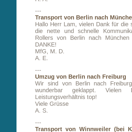
---
Transport von Stuttgart nach Berlin
Hallo Herr Lam,
es ist alles sehr gut gelaufen. Ich danke Ihnen 
Organisation.
Ich empfehle Sie weiter.
Mit freundlichen Grüßen
A. K.
---
Transport von Stuttgart nach Berlin
Ich bin wirklich sehr zufrieden, es hat alles g
der Fahrer war sehr nett und hilfsbereit. Viele
Gruß
E. W.
---
Umzug von London nach Berlin
Die Abwicklung und Durchführung des Transpo
waren mehr als zufriedenstellend. Aüßerst
waren die sehr netten Mitarbeiter und de
telefonische Kontakt ihrerseits. Wir haben sie
weiterempfohlen und werden dies natürlich auc
tun.