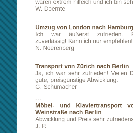
Weinstraße nach Berlin
Abwicklung und Preis sehr zufriedenstellend.
J. P.
---
Umzug von Karlsruhe nach Berlin
Der Transport meiner Möbel von Karlsruhe nach
bestens geklappt. Der Fahrer war sehr nett und
unglaubliche Fähigkeiten, jeden Millimeter 
nutzen. In Berlin konnten meine Sachen meh
zwischengelagert werden, bis wir eine passe
gefunden hatten. Alles verlief sehr nett und un
Vielen Dank!
A. Mietens
---
Umzug von Würzburg nach Berlin
Ich war mit dem Handling der Auftragsabwickl
frieden. Kurzfristige Auftragserteilung -k
Auftragsabwicklung -super Betreuung -
Mitarbeiter -selbst zugebuchte Kräfte zum Ab
pünktlich und beflissen. Und das Größte: 50
als die Angebote von 15 anderen Mitwettbew
Unternehmen ist sehr zu empfehlen. Vielen