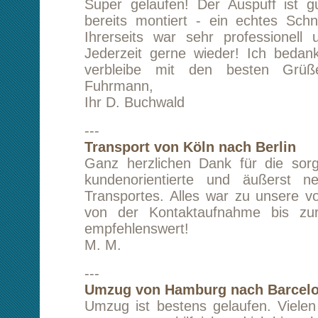
Transportes. Alles war zu unsere vollsten Zufr
von der Kontaktaufnahme bis zur Ausliefe
empfehlenswert!
M. M.
---
Umzug von Hamburg nach Barcelona (Span
Umzug ist bestens gelaufen. Vielen Dank He
waren extrem hilfeich und ich bin sehr zufriede
W. Doernte
---
Umzug von London nach Hamburg
Ich war äußerst zufrieden. Frundlich, 
zuverlässig! Kann ich nur empfehlen!
N. Noerenberg
---
Transport von Zürich nach Berlin
Ja, ich war sehr zufrieden! Vielen Dank für di
gute, preisgünstige Abwicklung.
G. Schumacher
---
Möbel- und Klaviertransport von Neust