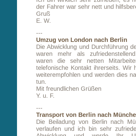
---
Umzug Bruchsal nach Paris (Frankreich)
Der Umzug lief sehr gut ab. Die zwei jungen H
sehr hilfsbereit und professionnel. Ich bin se
und kann Ihr Unternehmen nur weiterempfehlen
C. T.
---
Transport von Uffing am Staffelsee nach Be
Vielen Dank für den schnellen und günstigen
Ich bin sehr zufrieden und werd Sie gern weite
schöne Grüße
H. S.
---
Transport von Berlin nach München
Ich war sehr zufrieden mit der Abwicklu
Service. Selbstverständlich werde ich in Zukun
Anfragen und werde Sie auch weiterempfeh
gelaufen!
S. B.
---