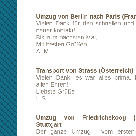
---
Transport von Berlin nach Meerbusch (Düss
Mein Transportauftrag wurde zu meiner
Zufriedenheit ausgeführt. Jederzeit wurde m
Stand des Auftrags informiert. Man war sehr h
Ich kann kltransporte weiterempfehlen.
G. S.
---
Transport von Berlin nach Karlsruhe
Die Abwicklung des Transportes lief ohn
Schwierigkeiten und Probleme. Ich bin sehr zu
dem Ablauf gewesen und würde die T
weiterempfehlen.
L. E.
---
Umzug von Berlin nach Carcassonne (Südfr
sehr nette Mitarbeiter, schnelle Ausl
unkompliziert, sehr empfehlenswert.
A. G.
---
Transport von Berlin nach Arles (Südfrankre