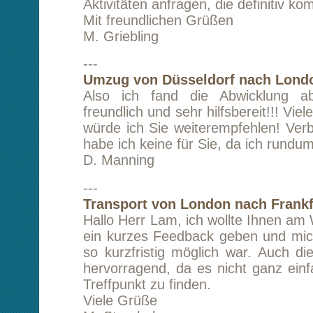
nur weiterempfehlen und werde ich bei
Gelegenheit auch.
A. S.
---
Umzug von Freiburg nach Berlin
Ich bin mit der Abwicklung des Umzugs sehr zuf
wurde vorher gut beraten und man kam mir au
entgegegen. Alles hat gut geklappt, meine s
sicher und ganz in Berlin an. Im Ganzen bin ic
und würde/werde sie auch weiterempfehlen!
M. F.
---
Transport von München nach
(Großbritannien)
Wir haben die Firma Kltransporte über da
gefunden. Der Kontakt war sehr ei
unkompliziert. Angebote waren schnell bes
bestätigt. Die Abwicklung der Lieferung war g
und sehr flexibel. Lieferung München - Lon
kürzester Zeit mit Minimum Anweisung. Einfach
Sache und unbedingt zu empfehlen.