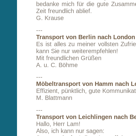
Mit freundlichen Grüßen
A. u. C. Böhme
---
Möbeltransport von Hamm nach London (En
Effizient, pünktlich, gute Kommunikation, guter 
M. Blattmann
---
Transport von Leichlingen nach Berlin
Hallo, Herr Lam!
Also, ich kann nur sagen:
Super gelaufen! Der Auspuff ist gut ange
bereits montiert - ein echtes Schnäppchen,
Ihrerseits war sehr professionell und freund
Jederzeit gerne wieder! Ich bedanke mich h
verbleibe mit den besten Grüßen, auc
Fuhrmann,
Ihr D. Buchwald
---
Transport von Köln nach Berlin
Ganz herzlichen Dank für die sorgfältige, fle
kundenorientierte und äußerst nette Abwi