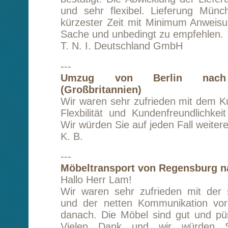
A. S.
---
Transport von Winnweiler (bei Kaiserslau
Berlin
Alles bestens, gern wieder!
S. T.
---
Transport von Zirndorf (bei Nürnberg) nach 
1. Sehr zufrieden.
2. Habe bisher mit Ihrem Transportservic
Erfahrung gemacht,
deswegen gibts nichts zu verbessern.
3. Ja!
M. R.
---
Umzug von Düsseldorf nach Berlin
Hallo Herr Lam,
hat alles wunderbar geklappt. Vielen Dank un
zum nächsten Umzug.
Herzlich
P. P.