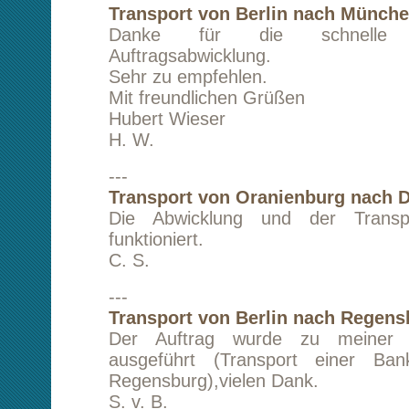
Mein nicht ganz alltäglicher Wunsch eines Tra
Southampton (GB) nach München war in k
abgewickelt. Besonders gut finde ich den f
Service, die Zuverlässigkeit, die gute Erreich
der Preis geht auch in Ordnung. Deshalb empfe
auch gerne weiter.
Mit freundlichen Grüßen
P. C.
---
Transport von München nach Berlin
Schnelle und problemlose Lieferung. N
hilfsbereiter Service!!
M. W.
---
Transport von Berlin nach London (Großbri
Herr Lam war superzuverlässig. Ich bekam s
Anruf (selbst am Feitertag). Wir konnten uns s
einigen. Der Transport wurde einwandfrei du
Rundum alles schnell und zuverlässig und ein f
Absolut empfehlenswert!
S. S.