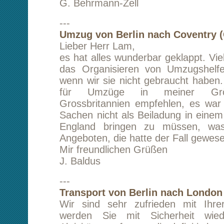
gute Entscheidung, mit Ihnen zusammenzuar
Bedarf werde ich mich gerne wieder an Sie 
Ihr Unternehmen weiterempfehlen.
Mit freundlichen Grüßen
A. D. K.
---
Transport von Berlin nach Karlsruhe
Vielen Dank für den netten Service. Schnel
preiswert und unkompliziert.
GENAU so sollte es sein. Danke, T. E.
---
Transport von Potsdam nach Burgdorf (bei
Bin mit dem Service und der Leistung sehr zufr
Das Umzugsgut war pünktlich da.
H. E.
---
Umzug von London nach Berlin
Die Abwicklung des Transportauftrages war 
gute Kommunikation, ein ganz besonders freun
hilfsbereiter Fahrer. Guter Preis! Dafür 
immer eine so stressreiche Angelegenheit sin
Transportangelegenheit sehr glatt von statte