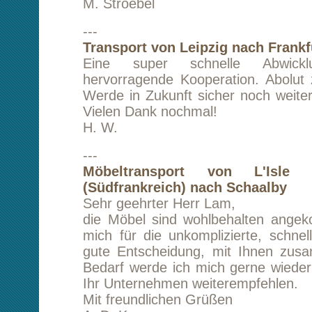
T. N. I. Deutschland GmbH
---
Umzug von Berlin nach Glouces
(Großbritannien)
Wir waren sehr zufrieden mit dem Kundenserv
Flexbilität und Kundenfreundlichkeit des Un
Wir würden Sie auf jeden Fall weiterempfehlen.
K. B.
---
Möbeltransport von Regensburg nach Lübe
Hallo Herr Lam!
Wir waren sehr zufrieden mit der schnellen
und der netten Kommunikation vor dem Tra
danach. Die Möbel sind gut und pünktlich 
Vielen Dank und wir würden Sie auf j
weiterempfehlen.
Gruß T. W.
---
Umzug von Stuttgart nach Hamburg
Die Kommunikation mit kl transporte war h
und sehr sympathisch, das bea
Transportunternehmen sehr zuverlässig. Jede