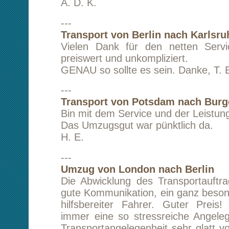
wieder!
S. B.
---
Umzug von Paris (Frankreich) nach Berlin
Besser geht es nicht. Super Preis-
Unkomplizierter Transport. Freundlicher Kon
nach Absprache auch kurzfristig super gekl
nochmals.
J. M.
---
Umzug von Hartheim (bei Freiburg) nach Be
Hallo Hr. Lam,
ich war sehr zufrieden mit der Abwicklu
Umzugsgutes. Es hätte nicht besser laufen k
mal wieder etwas ansteht, werde ic
zurückkommen. Vielen Dank.
Grüße M. W. aus Hartheim/Freiburg
---
Umzug von Barcelona (Spanien) nac
(Schweden)
Wir möchten uns herzlichst für Ihren herv