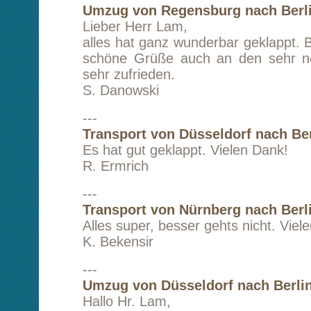
Transport von Hamburg nach Berlin
Vielen lieben Dank! Alles lief perfekt ab! Die
des Auftrages erfolgte per Telefon und Inter
wir sowas noch nie gemacht haben, funktion
einwandfrei! Grosses Lob an den Fahrer, er ha
Garderoben ohne Bitten in den Umkleiderau
Wir können ihnen ihrem Team nur ein g
aussprechen und werden Sie auf je
weiterempfehlen.
U. Schumann
---
Umzug von Kassel nach Berlin
Guten Tag,
alles hat prima geklappt, viel
Verbesserungsvorschläge habe ich keine; 
pünktlich, zuverlässig und freundlich - gerne wi
J. Werner
---
Umzug von Bad Saarow nach Berlin
Schnell, unkompliziert und sehr nette Hilfen.
K. Becker