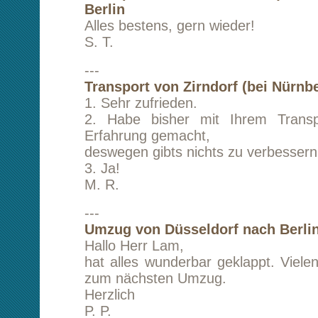
Mit freundlichen Grüßen
Y. u. F.
---
Transport von Berlin nach München
Die Beiladung von Berlin nach München ist 
verlaufen und ich bin sehr zufrieden mit d
Abwicklung und werde Ihr Unternehm
beauftragen und weiterempfehlen.
Mit freundlichen Grüßen und vielen Dank.
I. E.
---
Transport von Siegen nach Hamburg
Auch wenn's am Ende mit allem drum und 
kleinen Zacken mehr gekostet hat als im erste
in Aussicht gestellt, war ich doch insgesamt
gute Kommunikation, alles lief flüssig ab und g
eine Spedition war's ohnehin mit der Beiladung
T. W.
---
Transport von London (Großbritannien) nac
Alles Bestens gelaufen, vielen Dank! Ich we