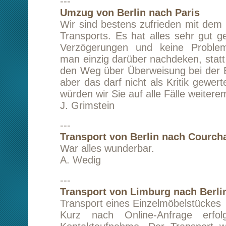
Freiburg nach Berlin organisiert. In Berlin ha
eine Zwischenlagerung zu einem günstigen
großer zeitlicher Flexibilität ermöglicht. Beim 
und Umladen vor Ort in Berlin haben Sie sogar
Hand angelegt. Auch einen anschließenden
nach Hamburg haben Sie zu einem sehr attrak
zuverlässig und termingerecht durchgeführt
sich freundlicherweise auch bereit erklärt,
benötigtes Mobiliar in Kommission zu nehmen
individuellen Wünsche und teilweise 
kurzfristigen Änderungen sind Sie stets zu mei
Zufriedenheit eingegangen und hatten für mic
offenes Ohr. Ich freue mich daher übe
Zusammenarbeit und werde Sie s
weiterempfehlen!
Beste Grüße
B. Herzberg
---
Transport von London nach Berlin
Ich bin sehr sehr zufrieden mit den Tra
empfehle unzweifelhaft kltransporte an an
weiter.
M. Zarmakoupi