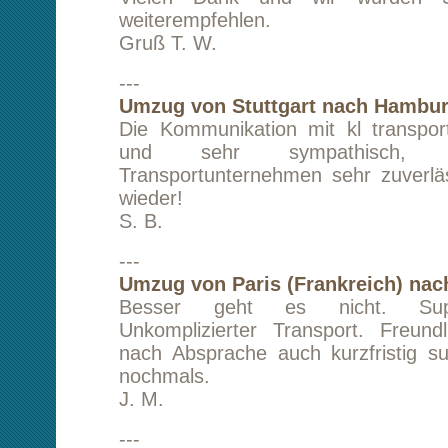
---
Transport von Köln nach Berlin
Es hat alles wie am Schnürchen geklappt. 
kompetente Abwicklung. Vielen Dank Herr Lam
Sie und ihr Team weiterempfehlen!
A. E.
---
Transport von Bochum nach Wandlitz (nähe 
War super! Danke.
K. H.
---
Transport von Puymirol (Frankreich) nach B
Transport von Fahrrad, Skiern und Umzugs
Berlin nach Südfrankreich und zurück verlief 
und pünktlich. Alles wunderbar. Gerne wieder.
S. K.
---
Transport von München nach Berlin
Danke, Danke, Danke für die schnellste un
Abwicklung, die man sich vorstellen kann!