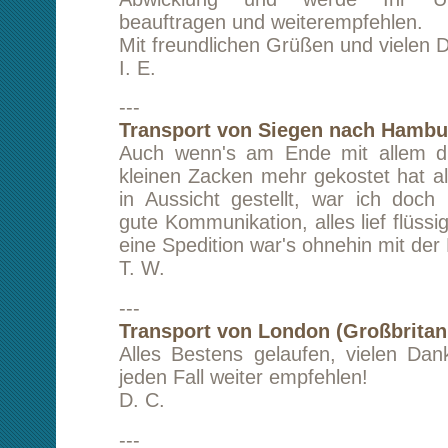
Umzug von Berlin nach München
Das von Herrn Lam geführte Unternehmen kl
kann ich bestens empfehlen. Herr Lam verfüg
hohe soziale Kompetenz, die in stressigen Situ
nun Umzüge begleiten, zu Gunsten der 
Schnelle Abwicklung, Pünktlichkeit und gut or
Team.
PhDr. N. R.
---
Transport von Hamburg nach Kirchheim a. d
Der Transport einer hochwertigen Regal
schnell und gut ausgeführt. Wir sind sehr zu
der gesamten Abwicklung des Auftrages.
G. S.
---
Transport von Hamburg nach Kassel
Zuverlässig, hilfsbereit und sehr zu empfehlen
zufrieden. Sehr freundlich und dass auch
Stunde.
D. T.
---
Transport von Southampton (GB) nach Mü