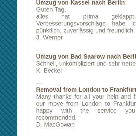
Transport von Limburg nach Berlin
Transport eines Einzelmöbelstückes
Kurz nach Online-Anfrage erfolgte unmit
Kontaktaufnahme. Der Transport wurde zügi
guter Kommunikation und mit größtmöglicher F
durchgeführt. Ich bin sehr zufrieden und kan
kltransporte jederzeit weiterempfehlen.
Mit besten Grüßen,
S. Zedler
---
Transport von Recklinghausen nach Berlin
Die Abwicklung verlief super schnell. Prima Pr
Wunschtermin. Also alles hat bestens geklapp
nur weiterempfehlen!!!!
G. Stein
---
Umzug von Freiburg nach Berlin
Lieber Herr Lam,
ich war mit der Durchführung meines Auftrag
außerordentlich zufrieden! Sie haben zu 
wettbewerbsfähigen Preis meinen Möbeltra