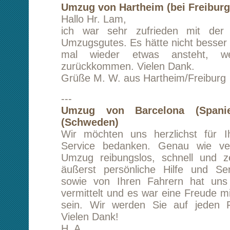
A. S.
---
Umzug von Chesterfield (Großbritannien) n
Der Transport unseres gesamten Hausrats al
von Chesterfield (UK) nach Berlin verlief wu
ohne Probleme zu einem sehr fairen Preis. H
alles ausgezeichnet organisiert, und hat auf a
prompt telefonisch oder per mail reagiert.
waren sehr nett und professionell. Ich werd
auf jeden Fall wieder kontaktieren, sollte es
zurück nach Grossbritannien gehen.
C. B.
---
Transport von Frankfurt am Main nach Berl
Lieber Herr Lam,
wir waren sehr zufrieden. Sie waren sehr f
geduldig in der Terminfindung und sind uns d
Hilfe beim Laden sehr entgegengekommen. Auc
war der Transport von Frankfurt am Main nach 
günstiger als bei ähnlichen Unternehme
herzlichen Dank. Wir empfehlen sie jederzeit ge
D. K.