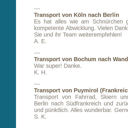
jeden Fall weiter empfehlen!
D. C.
---
Transport von Berlin nach München
Danke für die schnelle und kurz
Auftragsabwicklung.
Sehr zu empfehlen.
Mit freundlichen Grüßen
Hubert Wieser
H. W.
---
Transport von Oranienburg nach Düsseldor
Die Abwicklung und der Transport habe
funktioniert.
C. S.
---
Transport von Berlin nach Regensburg
Der Auftrag wurde zu meiner vollen Zuf
ausgeführt (Transport einer Bank von B
Regensburg),vielen Dank.
S. v. B.