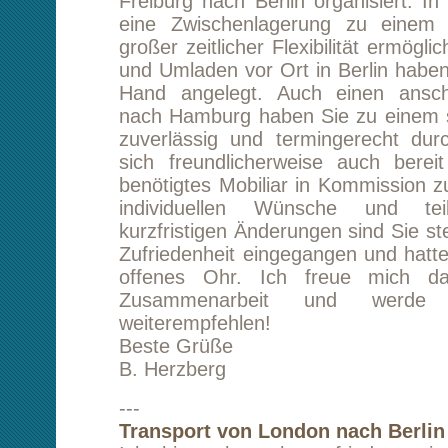
für Umzüge in meiner Größenordn
Grossbritannien empfehlen, es war sehr an
Sachen nicht als Beiladung in einem großen
England bringen zu müssen, was bei all
Angeboten, die hatte der Fall gewesen wäre.
Mir freundlichen Grüßen
J. Baldus
---
Transport von Berlin nach London
Wir sind sehr zufrieden mit Ihrer Dienstl
werden Sie mit Sicherheit wieder wege
Aktivitäten anfragen, die definitiv kommen wer
Mit freundlichen Grüßen
M. Griebling
---
Umzug von Düsseldorf nach London
Also ich fand die Abwicklung absolut perf
freundlich und sehr hilfsbereit!!! Vielen Dank. Au
würde ich Sie weiterempfehlen! Verbesserung
habe ich keine für Sie, da ich rundum zufrieden
D. Manning