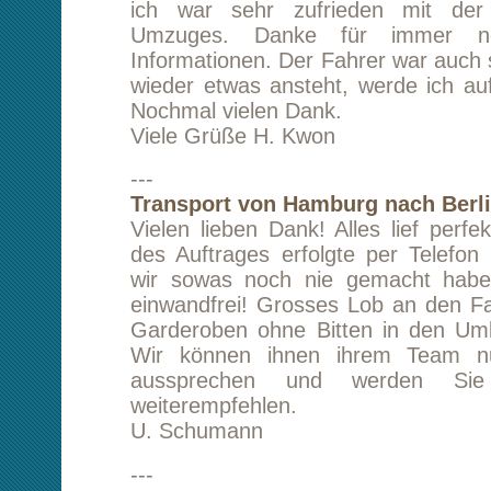
---
Removal from London to Frankfurt am Main
Many thanks for all your help and flexibility i
our move from London to Frankfurt. We are
happy with the service you provide
recommended.
D. MacGowan
---
Umzug von Berlin nach Paris
Wir sind bestens zufrieden mit dem gesamten
Transports. Es hat alles sehr gut geklappt, e
Verzögerungen und keine Probleme. Viellei
man einzig darüber nachdeken, statt Barzahlu
den Weg über Überweisung bei der Bezahlung
aber das darf nicht als Kritik gewertet werden
würden wir Sie auf alle Fälle weiterempfehlen.
J. Grimstein
---
Transport von Berlin nach Courchaton
War alles wunderbar.
A. Wedig
---