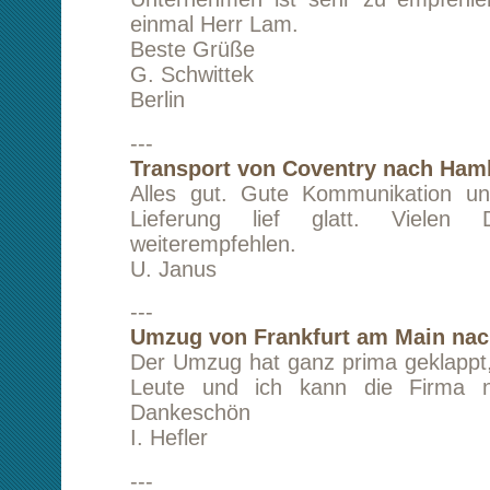
sehr zufrieden.
S. Danowski
---
Transport von Düsseldorf nach Berlin
Es hat gut geklappt. Vielen Dank!
R. Ermrich
---
Transport von Nürnberg nach Berlin
Alles super, besser gehts nicht. Vielen dank!
K. Bekensir
---
Umzug von Düsseldorf nach Berlin
Hallo Hr. Lam,
ich war sehr zufrieden mit der Abwickl
Umzuges. Danke für immer netten Ko
Informationen. Der Fahrer war auch super net
wieder etwas ansteht, werde ich auf Sie zu
Nochmal vielen Dank.
Viele Grüße H. Kwon
---