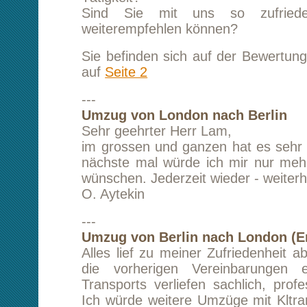
auf
Seite 2
---
Umzug von London nach Berlin
Sehr geehrter Herr Lam,
im grossen und ganzen hat es sehr gut funktio
nächste mal würde ich mir nur mehr Verpack
wünschen. Jederzeit wieder - weiterhin viel Erfo
O. Aytekin
---
Umzug von Berlin nach London (England)
Alles lief zu meiner Zufriedenheit ab, die Abw
die vorherigen Vereinbarungen eines inter
Transports verliefen sachlich, professionell, u
Ich würde weitere Umzüge mit Kltransporte 
bedanke mich für die gute Zusammenarbeit, d
Zeit freundlich ablief.
G. Krause
---
Transport von Berlin nach London (England
Es ist alles zu meiner vollsten Zufriedenheit g
kann Sie nur weiterempfehlen!