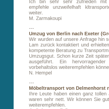
---
Transport von London nach Frankfurt am M
Hallo Herr Lam, ich wollte Ihnen am Wochene
ein kurzes Feedback geben und mich bedank
so kurzfristig möglich war. Auch die Kommun
hervorragend, da es nicht ganz einfach einen
Treffpunkt zu finden.
Viele Grüße
M. Stroebel
---
Transport von Leipzig nach Frankfurt am M
Eine super schnelle Abwicklung, unkom
hervorragende Kooperation. Abolut zuverlässi
Werde in Zukunft sicher noch weitere Aufträge
Vielen Dank nochmal!
H. W.
---
Möbeltransport von L'Isle Sur L
(Südfrankreich) nach Schaalby
Sehr geehrter Herr Lam,
die Möbel sind wohlbehalten angekommen. I
mich für die unkomplizierte, schnelle Hilfe. 