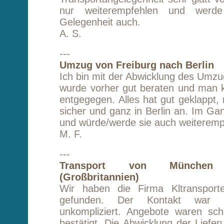
Service bedanken. Genau wie versprochen
Umzug reibungslos, schnell und zeitlich ver
äußerst persönliche Hilfe und Service Ihre
sowie von Ihren Fahrern hat uns sehr viel
vermittelt und es war eine Freude mit Ihnen in
sein. Wir werden Sie auf jeden Fall weite
Vielen Dank!
H. A.
---
Transport von Berlin nach München
Hallo Herr Lam, vielen Dank für die super Abw
die nette und schnelle Kommunikation. Tra
Rollers von Berlin nach München hat super
DANKE!
MfG, M. D.
A. E.
---
Umzug von Berlin nach Freiburg
Wir sind von Berlin nach Freiburg gezogen
wunderbar geklappt. Vielen Dank! 
Leistungsverhältnis top!
Viele Grüsse