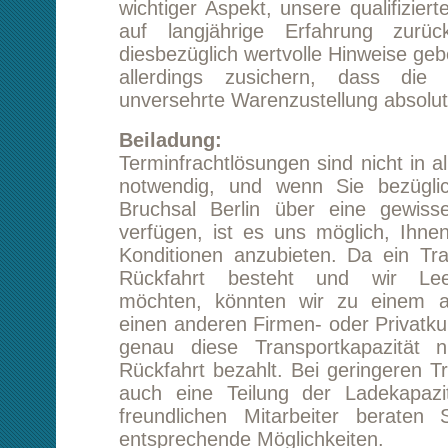
Rückfahrt besteht und wir Leerfahrten
möchten, könnten wir zu einem abgestimm
einen anderen Firmen- oder Privatkunden akqui
genau diese Transportkapazität nutzt und
Rückfahrt bezahlt. Bei geringeren Transport
auch eine Teilung der Ladekapazität denkb
freundlichen Mitarbeiter beraten Sie sehr
entsprechende Möglichkeiten.
Kontakt zu uns:
Unsere Servicemitarbeiter verfügen über l
Erfahrung und sind auch gegenüber sc
Problemen immer offen. Für die Einhol
kostenlosen Angebotes oder Rückrufes s
natürlich auch das Kontaktformular dieser 
Verfügung.
Starten Sie eine unverbindliche Preisanfrag
Bruchsal Berlin
Tipp:
Kundenmeinungen lesen
Transport von Bruchsal nach Berlin