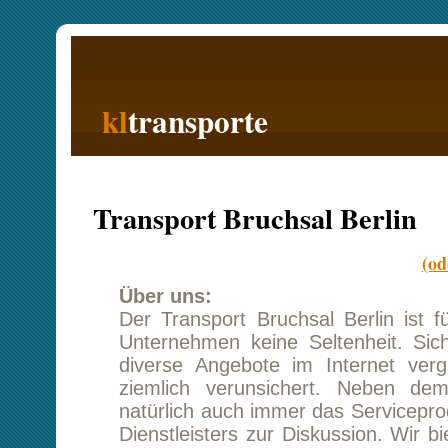
kl
transporte
Startseite
Transport Bruchsal Berlin
(oder Berlin n
Über uns:
Der Transport Bruchsal Berlin ist für ein mitt
Unternehmen keine Seltenheit. Sicher habe
diverse Angebote im Internet verglichen u
ziemlich verunsichert. Neben dem Kostenfa
natürlich auch immer das Serviceprogramm de
Dienstleisters zur Diskussion. Wir bieten uns
neben einem tollen Transportpreis auch 
kostenoptimierte Zusatzleistungen, welche Sie 
auch nur bei Bedarf buchen können. Ihr z
Kundenbetreuer berät Sie gern, bei all ihren