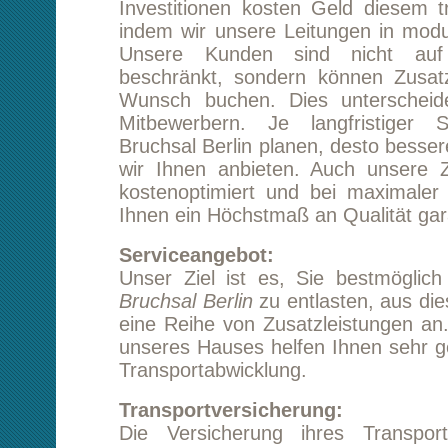
kostenoptimiert und bei maximaler Effizienz
Ihnen ein Höchstmaß an Qualität garantieren.
Serviceangebot:
Unser Ziel ist es, Sie bestmöglich bei ihr
Bruchsal Berlin
zu entlasten, aus diesem Grund
eine Reihe von Zusatzleistungen an. Die Kun
unseres Hauses helfen Ihnen sehr gern bei de
Transportabwicklung.
Transportversicherung:
Die Versicherung ihres Transportgutes is
wichtiger Aspekt, unsere qualifizierten Mitarb
auf langjährige Erfahrung zurückblicken
diesbezüglich wertvolle Hinweise geben. Wir k
allerdings zusichern, dass die terminge
unversehrte Warenzustellung absolute Priorität
Beiladung:
Terminfrachtlösungen sind nicht in allen Berei
notwendig, und wenn Sie bezüglich ihres T
Bruchsal Berlin über eine gewisse zeitliche F
verfügen, ist es uns möglich, Ihnen besonde
Konditionen anzubieten. Da ein Transport a