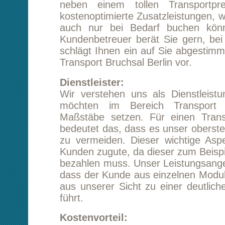
schlägt Ihnen ein auf Sie abgestimmtes Konzep
Transport Bruchsal Berlin vor.
Dienstleister:
Wir verstehen uns als Dienstleistungsunte
möchten im Bereich Transport und Logi
Maßstäbe setzen. Für einen Transport Bruc
bedeutet das, dass es unser oberstes Ziel ist,
zu vermeiden. Dieser wichtige Aspekt komm
Kunden zugute, da dieser zum Beispiel die Rück
bezahlen muss. Unser Leistungsangebot ist so
dass der Kunde aus einzelnen Modulen wähle
aus unserer Sicht zu einer deutlichen Kosten
führt.
Kostenvorteil:
Investitionen kosten Geld diesem tragen wi
indem wir unsere Leitungen in modularer For
Unsere Kunden sind nicht auf ein fes
beschränkt, sondern können Zusatzleistunge
Wunsch buchen. Dies unterscheidet uns v
Mitbewerbern. Je langfristiger Sie ihren
Bruchsal Berlin planen, desto bessere Konditi
wir Ihnen anbieten. Auch unsere Zusatzleis