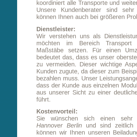
Dienstleister:
Wir verstehen uns als Dienstleistungsunte
möchten im Bereich Transport und Logi
Maßstäbe setzen. Für einen Umzug Hanno
bedeutet das, dass es unser oberstes Ziel ist,
zu vermeiden. Dieser wichtige Aspekt komm
Kunden zugute, da dieser zum Beispiel die Rück
bezahlen muss. Unser Leistungsangebot ist so
dass der Kunde aus einzelnen Modulen wähle
aus unserer Sicht zu einer deutlichen Kosten
führt.
Kostenvorteil:
Sie wünschen sich einen sehr preiswe
Hannover Berlin
und sind zeitlich etwas fle
können wir Ihnen unseren Beiladungsservice
Hierbei kann die Ladekapazität auf de
Rückweg durch einen anderen Kunden genu
und Sie sparen deutlich Geld. Aber auch uns
Dienstleitungen orientieren sich preislich
Bereich des Marktüblichen. Fordern S
unverbindlich ein Angebot an und lassen S
unserer Leistungsfähigkeit überzeugen.