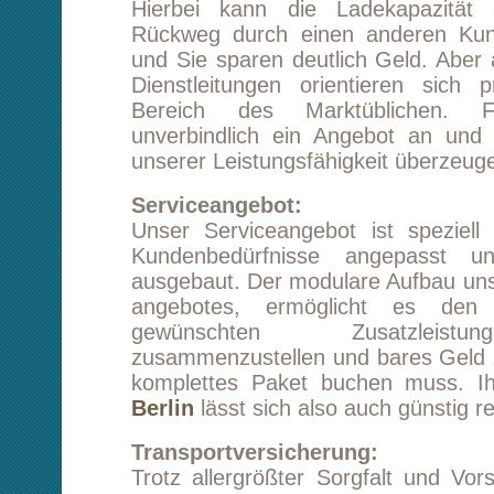
Serviceangebot:
Unser Serviceangebot ist speziell an die 
Kundenbedürfnisse angepasst und wird 
ausgebaut. Der modulare Aufbau unseres Diens
angebotes, ermöglicht es den Kunden,
gewünschten Zusatzleistungen ind
zusammenzustellen und bares Geld zu sparen,
komplettes Paket buchen muss. Ihr
Umzug
Berlin
lässt sich also auch günstig realisieren.
Transportversicherung:
Trotz allergrößter Sorgfalt und Vorsicht ist 
nicht möglich, Transportschäden auszu
Diesbezüglich versenden wir unsere Waren nur 
Um ihren Umzug Hannover Berlin optimal zu 
wird ihr zuständiger Kundenbetreuer Sie gern b
Beiladung:
Sogenannte Beiladungen stellen eine sehr pr
Alternative zur Terminfracht dar. Sie sind bez
Transporttermins flexibel oder können diesen 
planen, so können wir Ihnen besonders
Konditionen anbieten. Unsere Firma bietet Ih
Umzug Hannover Berlin die Möglichkeit, die