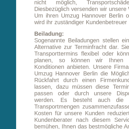
Rückfahrt durch einen Firmenkunden übe
lassen, dazu müssen diese Termine nur en
passen oder durch unsere Disponenten 
werden. Es besteht auch die Möglichkei
Transportmengen zusammenzufassen, was ebe
Kosten für unsere Kunden reduziert. Fragen
Kundenberater nach diesem Service und er
bemühen, Ihnen das bestmögliche Angebot zu e
Kontakt zu uns:
Sollten Sie weitere Fragen bezüglich ihres 
Hannover Berlin oder jede andere Stadt in Eu
würden wir uns sehr über ihren Anruf freu
qualifizierten Mitarbeiter können Ihnen auch b
Problemen helfen. Ebenfalls bieten wir unse
einen kostlosen Rückrufservice oder die Mögl
Kontaktformular unserer Webseite zu nutze
Umzug Hannover Berlin wünscht Ihnen unser
Gute.
Starten Sie eine unverbindliche Preisanfr
Hannover Berlin
Tipp:
Kundenmeinungen lesen