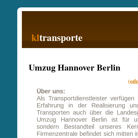
kl
transporte
Startseite
Umzug Hannover Berlin
(oder Berlin n
Über uns:
Als Transportdienstleister verfügen wir über 
Erfahrung in der Realisierung und Durchf
Transporten auch über die Landesgrenzen h
Umzug Hannover Berlin ist für uns keine S
sondern Bestandteil unseres Kerngeschäft
Firmenzentrale befindet sich mitten in der Stad
koordiniert alle Transporte und weiteren Gesch
Unsere Kundenberater sind sehr gut qualif
können Ihnen auch bei größeren Problemen he