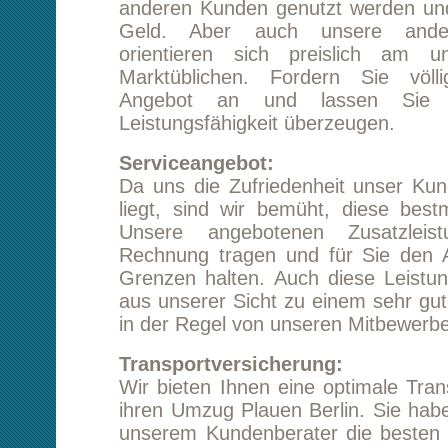
Da uns die Zufriedenheit unser Kunden seh
liegt, sind wir bemüht, diese bestmöglich zu
Unsere angebotenen Zusatzleistungen s
Rechnung tragen und für Sie den Aufwand m
Grenzen halten. Auch diese Leistungen biete
aus unserer Sicht zu einem sehr guten Preis 
in der Regel von unseren Mitbewerbern untersc
Transportversicherung:
Wir bieten Ihnen eine optimale Transportversi
ihren Umzug Plauen Berlin. Sie haben die Mögl
unserem Kundenberater die besten Konditione
Umzug Plauen Berlin zu besprechen. Sie k
absolut sicher sein, dass wir alles in Macht s
werden, dass ein Schadensfall erst gar nicht eint
Beiladung:
In manchen Fällen hat man das Problem, da
eine kleinere Menge versenden möchte, welch
sperrig sind. In diesem Fall bieten wir
Möglichkeit, diese als sogenannte Bei
versenden. Unser Beiladungsangebote ist
interessant, wenn Sie hinsichtlich des Trans
nicht allzu sehr gebunden sind. Der große 