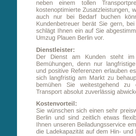
schlägt Ihnen ein auf Sie abgestimmtes Konzep
Umzug Plauen Berlin vor.
Dienstleister:
Der Dienst am Kunden steht im Mittelpun
Bemühungen, denn nur langfristige Kundenb
und positive Referenzen erlauben es einem 
sich langfristig am Markt zu behaupten. Wir
bemühen Sie weitestgehend zu entlasten
Transport absolut zuverlässig abwickeln.
Kostenvorteil:
Sie wünschen sich einen sehr preiswerten U
Berlin und sind zeitlich etwas flexibel, dann
Ihnen unseren Beiladungsservice empfehlen. H
die Ladekapazität auf dem Hin- und Rückweg 
anderen Kunden genutzt werden und Sie spar
Geld. Aber auch unsere anderen Dienst
orientieren sich preislich am unteren B
Marktüblichen. Fordern Sie völlig unverbi
Angebot an und lassen Sie sich vo
Leistungsfähigkeit überzeugen.
Serviceangebot: