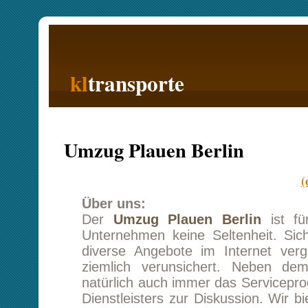
kl
transporte
Startseite
Umzug Plauen Berlin
(oder Berlin
Über uns:
Der
Umzug Plauen Berlin
ist für ein mitt
Unternehmen keine Seltenheit. Sicher habe
diverse Angebote im Internet verglichen u
ziemlich verunsichert. Neben dem Kostenfa
natürlich auch immer das Serviceprogramm de
Dienstleisters zur Diskussion. Wir bieten uns
neben einem tollen Transportpreis auch 
kostenoptimierte Zusatzleistungen, welche Sie 
auch nur bei Bedarf buchen können. Ihr z
Kundenbetreuer berät Sie gern, bei all ihren