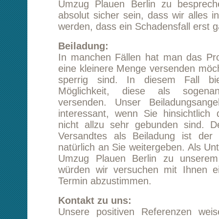
Versandtes als Beiladung ist der Preisvorte
natürlich an Sie weitergeben. Als Unternehmen
Umzug Plauen Berlin zu unserem Kerngesc
würden wir versuchen mit Ihnen einen ents
Termin abzustimmen.
Kontakt zu uns:
Unsere positiven Referenzen weisen uns a
verantwortungsvollen und zuverlässigen Partn
würden uns sehr freuen, wenn Sie sich für i
Plauen Berlin
völlig unverbindlich von uns 
erstellen lassen. Unsere gut qualifizierten 
verfügen über langjährige Erfahrung und könn
größeren Transportproblemen helfen.
Kontaktaufnahme steht Ihnen auch unser k
Rückrufservice oder aber das Kontaktformu
Webseite zur Verfügung. Wir wünschen Ihne
Transport in jeden Fall gutes Gelingen.
Starten Sie eine unverbindliche Preisanfr
Plauen Berlin
Tipp:
Kundenmeinungen lesen