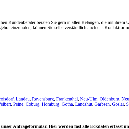
ichen Kundenberater beraten Sie gern in allen Belangen, die mit ihre
gebot einzuholen, können Sie selbstverständlich auch das Kontaktformu
roisdorf
,
Landau
,
Ravensburg
,
Frankenthal
,
Neu-Ulm
,
Oldenburg
,
Neu
elbert
,
Peine
,
Coburg
,
Homburg
,
Gotha
,
Landshut
,
Garbsen
,
Goslar
,
S
 unser Anfrageformular. Hier werden fast alle Eckdaten erfasst un