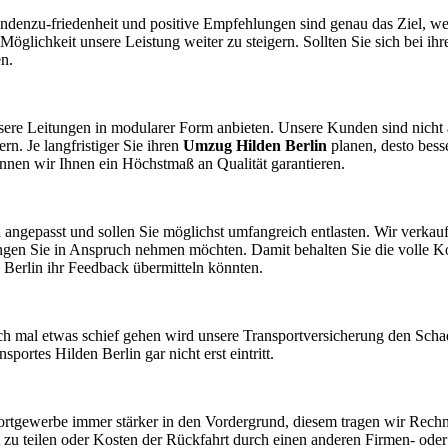
Kundenzu-friedenheit und positive Empfehlungen sind genau das Ziel, w
Möglichkeit unsere Leistung weiter zu steigern. Sollten Sie sich bei 
en.
ere Leitungen in modularer Form anbieten. Unsere Kunden sind nicht au
. Je langfristiger Sie ihren
Umzug Hilden Berlin
planen, desto bess
önnen wir Ihnen ein Höchstmaß an Qualität garantieren.
 angepasst und sollen Sie möglichst umfangreich entlasten. Wir verkauf
gen Sie in Anspruch nehmen möchten. Damit behalten Sie die volle K
Berlin ihr Feedback übermitteln könnten.
och mal etwas schief gehen wird unsere Transportversicherung den Schade
portes Hilden Berlin gar nicht erst eintritt.
rtgewerbe immer stärker in den Vordergrund, diesem tragen wir Rech
ät zu teilen oder Kosten der Rückfahrt durch einen anderen Firmen- od