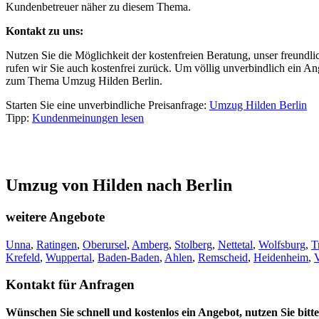
Kundenbetreuer näher zu diesem Thema.
Kontakt zu uns:
Nutzen Sie die Möglichkeit der kostenfreien Beratung, unser freundl
rufen wir Sie auch kostenfrei zurück. Um völlig unverbindlich ein An
zum Thema Umzug Hilden Berlin.
Starten Sie eine unverbindliche Preisanfrage:
Umzug Hilden Berlin
Tipp:
Kundenmeinungen lesen
Umzug von Hilden nach Berlin
weitere Angebote
Unna
,
Ratingen
,
Oberursel
,
Amberg
,
Stolberg
,
Nettetal
,
Wolfsburg
,
T
Krefeld
,
Wuppertal
,
Baden-Baden
,
Ahlen
,
Remscheid
,
Heidenheim
,
V
Kontakt für Anfragen
Wünschen Sie schnell und kostenlos ein Angebot, nutzen Sie bitte