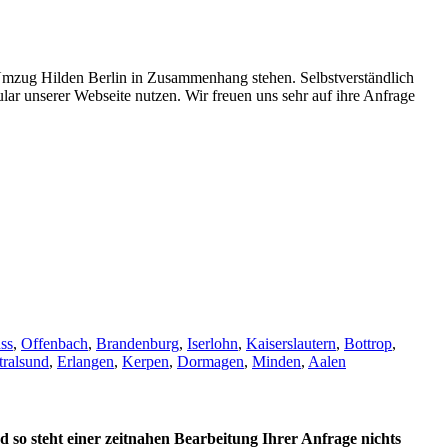
m Umzug Hilden Berlin in Zusammenhang stehen. Selbstverständlich
lar unserer Webseite nutzen. Wir freuen uns sehr auf ihre Anfrage
ss
,
Offenbach
,
Brandenburg
,
Iserlohn
,
Kaiserslautern
,
Bottrop
,
tralsund
,
Erlangen
,
Kerpen
,
Dormagen
,
Minden
,
Aalen
d so steht einer zeitnahen Bearbeitung Ihrer Anfrage nichts