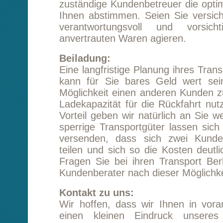
versenden, dass sich zwei Kunden die Lad
teilen und sich so die Kosten deutlich reduzie
Fragen Sie bei ihren Transport Berlin Eisen
Kundenberater nach dieser Möglichkeit.
Kontakt zu uns:
Wir hoffen, dass wir Ihnen in vorangegang
einen kleinen Eindruck unseres Leistung
vermitteln konnten. Wir würden uns sehr freue
uns für ihren Transport Berlin Eisenach in die
ziehen würden. Gern beraten Sie unsere Kun
ausführlicher oder nutzen Sie das Kontaktform
Webseite, um völlig unverbindlich und kos
Angebot anzufordern. Gern rufen wir Sie auch 
Starten Sie eine unverbindliche Preisanfrag
Berlin Eisenach
Tipp:
Kundenmeinungen lesen
Transport von Berlin nach Eisenach