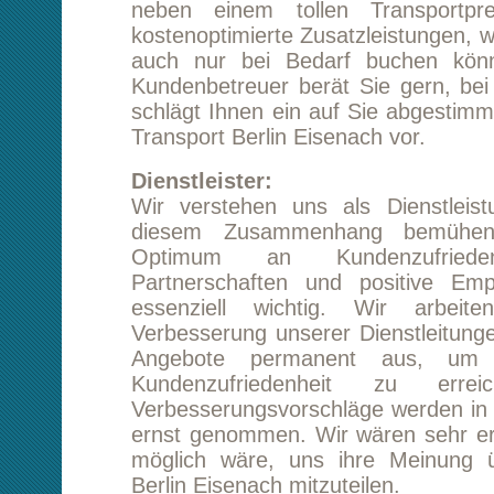
schlägt Ihnen ein auf Sie abgestimmtes Konzep
Transport Berlin Eisenach vor.
Dienstleister:
Wir verstehen uns als Dienstleistungsunte
diesem Zusammenhang bemühen wir u
Optimum an Kundenzufriedenheit. Lan
Partnerschaften und positive Empfehlunge
essenziell wichtig. Wir arbeiten stän
Verbesserung unserer Dienstleitungen und we
Angebote permanent aus, um ein Ma
Kundenzufriedenheit zu erreichen. K
Verbesserungsvorschläge werden in unserem
ernst genommen. Wir wären sehr erfreut, we
möglich wäre, uns ihre Meinung über ihren
Berlin Eisenach mitzuteilen.
Kostenvorteil:
Für einen Kunden ist natürlich in erster Lini
interessant. Kunden, die ihren Transport 
planen, bieten wir besonders günstige Konditi
Serviceangebot für einen Transport Berlin E
sehr umfassend und modular aufgebaut. Uns
können sich die Zusatzleistungen frei zusa