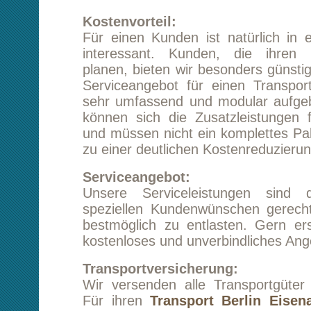
und müssen nicht ein komplettes Paket kaufen,
zu einer deutlichen Kostenreduzierung.
Serviceangebot:
Unsere Serviceleistungen sind dazu ge
speziellen Kundenwünschen gerecht zu werd
bestmöglich zu entlasten. Gern erstellen wi
kostenloses und unverbindliches Angebot!
Transportversicherung:
Wir versenden alle Transportgüter prinzipiell 
Für ihren
Transport Berlin Eisenach
wird d
zuständige Kundenbetreuer die optimale Versi
Ihnen abstimmen. Seien Sie versichert, dass 
verantwortungsvoll und vorsichtig mi
anvertrauten Waren agieren.
Beiladung:
Eine langfristige Planung ihres Transports Ber
kann für Sie bares Geld wert sein. Dies g
Möglichkeit einen anderen Kunden zu akquirier
Ladekapazität für die Rückfahrt nutzt. Diesen
Vorteil geben wir natürlich an Sie weiter. Auc
sperrige Transportgüter lassen sich unter U