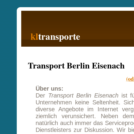
kl
transporte
Startseite
Transport Berlin Eisenach
(oder Eisenach
Über uns:
Der
Transport Berlin Eisenach
ist für ein mit
Unternehmen keine Seltenheit. Sicher habe
diverse Angebote im Internet verglichen u
ziemlich verunsichert. Neben dem Kostenfa
natürlich auch immer das Serviceprogramm de
Dienstleisters zur Diskussion. Wir bieten uns
neben einem tollen Transportpreis auch 
kostenoptimierte Zusatzleistungen, welche Sie 
auch nur bei Bedarf buchen können. Ihr z
Kundenbetreuer berät Sie gern, bei all ihren