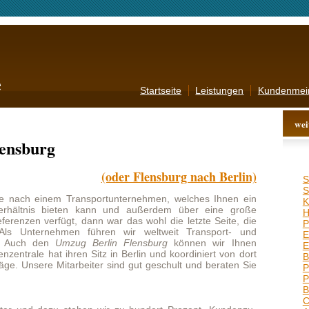
Startseite
Leistungen
Kundenmeinungen
Kontakt
AGB
weitere Angebote
(oder Flensburg nach Berlin)
Stuttgart
,
Neuss
,
Moers
,
Stralsund
,
Oldenburg
,
 Transportunternehmen, welches Ihnen ein
Koblenz
,
Salzgitter
,
Detmold
,
ieten kann und außerdem über eine große
Hattingen
,
Konstanz
,
Marl
,
gt, dann war das wohl die letzte Seite, die
Potsdam
,
Bornheim
,
men führen wir weltweit Transport- und
Eschweiler
,
Gummersbach
,
mzug Berlin Flensburg
können wir Ihnen
Emden
,
Hameln
,
Goslar
,
ihren Sitz in Berlin und koordiniert von dort
Bremerhaven
,
Landshut
,
itarbeiter sind gut geschult und beraten Sie
Plauen
,
Frankenthal
,
Pulheim
,
Rosenheim
,
Bruchsal
,
Sindelfingen
,
Cottbus
,
Wolfsburg
,
u stehen wir zu hundert Prozent. Kundenzu-
Aschaffenburg
,
Delmenhorst
,
n sind genau das Ziel, welches wir erreichen
Friedrichshafen
,
Oberursel
,
rungsvorschläge nehmen wir sehr ernst und
Erkrath
,
Freising
,
Dresden
,
Leistung weiter zu steigern. Sollten Sie sich
Bayreuth
,
Krefeld
,
Singen
,
ür unsere Firma entscheiden können, wären
Speyer
,
Bamberg
,
Dortmund
,
ndes Feedback ihrerseits zu erfahren.
Wesel