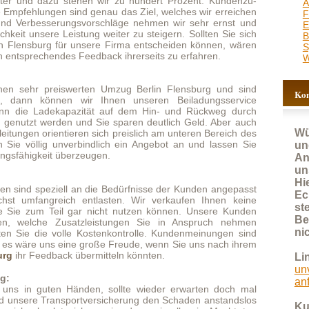
iswerten Umzug Berlin Flensburg und sind
Kontakt für Anfragen
nnen wir Ihnen unseren Beiladungsservice
kapazität auf dem Hin- und Rückweg durch
n und Sie sparen deutlich Geld. Aber auch
Wünschen Sie schnell
tieren sich preislich am unteren Bereich des
nverbindlich ein Angebot an und lassen Sie
und kostenlos ein
überzeugen.
Angebot, nutzen Sie bitte
unser Anfrageformular.
Hier werden fast alle
ell an die Bedürfnisse der Kunden angepasst
Eckdaten erfasst und so
ich entlasten. Wir verkaufen Ihnen keine
steht einer zeitnahen
il gar nicht nutzen können. Unsere Kunden
Bearbeitung Ihrer Anfrage
usatzleistungen Sie in Anspruch nehmen
nichts mehr im Wege!
lle Kostenkontrolle. Kundenmeinungen sind
eine große Freude, wenn Sie uns nach ihrem
ck übermitteln könnten.
Link:
unverbindliches Angebot
anfordern
n Händen, sollte wieder erwarten doch mal
nsportversicherung den Schaden anstandslos
Kundenbetreuung:
t sicher sein, dass wir alles in Macht tun
030 92271025
rend des Transportes Berlin Flensburg gar
E-Mail:
info@kltransporte.de
oblem, dass man nur eine kleinere Menge
perrig sind. In diesem Fall bieten wir Ihnen
enannte Beiladung zu versenden. Unser
 interessant, wenn Sie hinsichtlich des
hr gebunden sind. Der große Vorteil des
 Preisvorteil, den wir natürlich an Sie