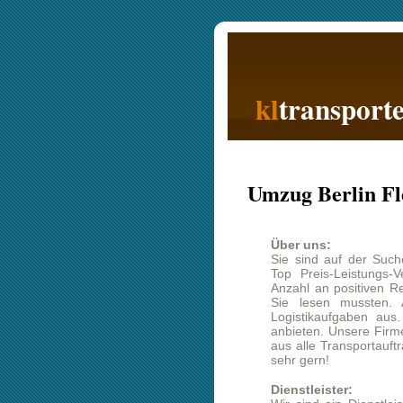
kl
transporte
Umzug Berlin Flensburg
Über uns:
Sie sind auf der Suche nach einem
Top Preis-Leistungs-Verhältnis b
Anzahl an positiven Referenzen verfü
Sie lesen mussten. Als Unterneh
Logistikaufgaben aus. Auch den
U
anbieten. Unsere Firmenzentrale hat 
aus alle Transportaufträge. Unsere M
sehr gern!
Dienstleister:
Wir sind ein Dienstleister und daz
friedenheit und positive Empfehlunge
möchten. Auch Kritik und Verbesse
sehen darin eine Möglichkeit unsere 
bei ihrem Umzug Berlin Flensburg f
wir sehr interessiert, ein entspreche