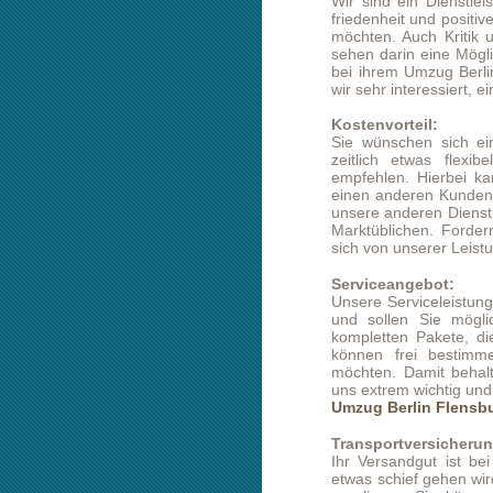
Kostenvorteil:
Sie wünschen sich einen sehr pre
zeitlich etwas flexibel, dann kö
empfehlen. Hierbei kann die Lade
einen anderen Kunden genutzt werde
unsere anderen Dienstleitungen orien
Marktüblichen. Fordern Sie völlig u
sich von unserer Leistungsfähigkeit 
Serviceangebot:
Unsere Serviceleistungen sind spezi
und sollen Sie möglichst umfangre
kompletten Pakete, die Sie zum Te
können frei bestimmen, welche Z
möchten. Damit behalten Sie die vo
uns extrem wichtig und es wäre uns 
Umzug Berlin Flensburg
ihr Feedba
Transportversicherung:
Ihr Versandgut ist bei uns in gute
etwas schief gehen wird unsere Tra
regulieren. Sie können sich absolu
werden, dass ein Schadensfall wäh
nicht erst eintritt.
Beiladung:
In manchen Fällen hat man das Pr
versenden möchte, welche aber sehr s
die Möglichkeit, diese als sog
Beiladungsangebote ist auch sehr
Transporttermins nicht allzu se
Versandtes als Beiladung ist der