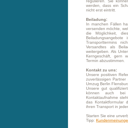
weitergeben. Als Unternehmen gehö
Kerngeschäft, gern würden wir v
Termin abzustimmen.
Kontakt zu uns:
Unsere positiven Referenzen weisen
zuverlässigen Partner aus, wir würd
Umzug Berlin Flensburg völlig unverb
Unsere gut qualifizierten Mitarbeit
können auch bei größeren Tr
Kontaktaufnahme steht Ihnen auch u
das Kontaktformular dieser Websei
ihren Transport in jeden Fall gutes G
Starten Sie eine unverbindliche Prei
Tipp:
Kundenmeinungen lesen
Umzug von Berlin nac