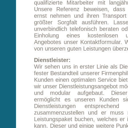
unverbindlich telefonisch beraten oder nutzen 
Einholung eines kostenlosen und unver
Angebotes unser Kontaktformular. Wir können
von unseren guten Leistungen überzeugen.
Dienstleister:
Wir sehen uns in erster Linie als Dienstleister 
fester Bestandteil unserer Firmenphilosophie.
Kunden einen optimalen Service bieten zu kö
wir unser Dienstleistungsangebot möglichst bre
und modular aufgebaut. Dieser modula
ermöglicht es unseren Kunden sich die g
Dienstleistungen entsprechend seiner B
zusammenzustellen und er muss nicht ein 
Leistungspaket buchen, welches er in Teilen n
kann. Dieser und einige weitere Punkte unters
von unseren Mitbewerbern. Kostenoptim
verringerte Umweltbelastung insbesondere a
Transport Leonberg Berlin
sind das Ziel unse
Arbeit, dabei geben wir unsere Preisersparni
den Kunden weiter.
Kostenvorteil:
Für ihren Transport Leonberg Berlin können wir