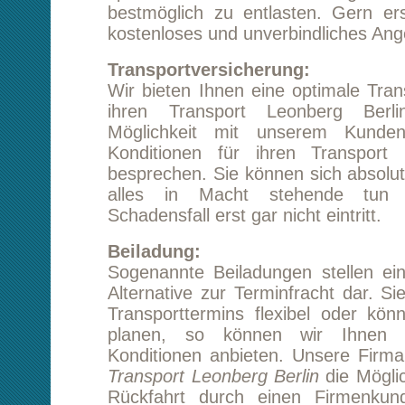
Beiladung:
Sogenannte Beiladungen stellen eine sehr pr
Alternative zur Terminfracht dar. Sie sind bez
Transporttermins flexibel oder können diesen 
planen, so können wir Ihnen besonders
Konditionen anbieten. Unsere Firma bietet Ih
Transport Leonberg Berlin
die Möglichkeit, die
Rückfahrt durch einen Firmenkunden übe
lassen, dazu müssen diese Termine nur en
passen oder durch unsere Disponenten 
werden. Es besteht auch die Möglichkei
Transportmengen zusammenzufassen, was ebe
Kosten für unsere Kunden reduziert. Fragen
Kundenberater nach diesem Service und er
bemühen, Ihnen das bestmögliche Angebot zu e
Kontakt zu uns:
Unsere positiven Referenzen weisen uns a
verantwortungsvollen und zuverlässigen Partn
würden uns sehr freuen, wenn Sie sich für ihre
Leonberg Berlin völlig unverbindlich und ko
Angebot erstellen lassen. Unsere gut qual
Mitarbeiter verfügen über langjährige Erf
können auch bei größeren Transportproblem