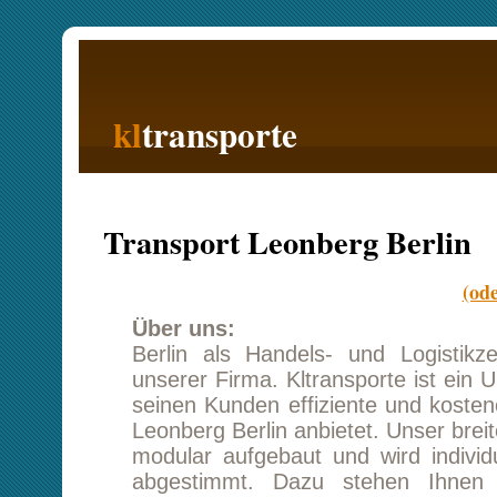
kl
transporte
Startseite
Transport Leonberg Berlin
(oder Berlin n
Über uns:
Berlin als Handels- und Logistikzentrum is
unserer Firma. Kltransporte ist ein Unternehm
seinen Kunden effiziente und kostenoptimierte
Leonberg Berlin anbietet. Unser breites Servic
modular aufgebaut und wird individuell mit
abgestimmt. Dazu stehen Ihnen in unse
qualifizierte Mitarbeiter mit langjähriger zur
Unsere Referenz beweisen, dass wir Kun
ernst nehmen und ihren Transport Leonberg
größter Sorgfalt ausführen. Lassen Sie si