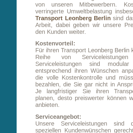
Reihe von Serviceleistungen anbiet
Serviceleistungen sind modular und la
entsprechend ihren Wünschen anpassen. Si
die volle Kostenkontrolle und müssen keine
bezahlen, die Sie gar nicht in Anspruch neh
Je langfristiger Sie ihren Transport Leon
planen, desto preiswerter können wir unsere
anbieten.
Serviceangebot:
Unsere Serviceleistungen sind dazu ge
speziellen Kundenwünschen gerecht zu werd
bestmöglich zu entlasten. Gern erstellen wi
kostenloses und unverbindliches Angebot!
Transportversicherung:
Wir bieten Ihnen eine optimale Transportversi
ihren Transport Leonberg Berlin. Sie 
Möglichkeit mit unserem Kundenberater 
Konditionen für ihren Transport Leonberg
besprechen. Sie können sich absolut sicher sei
alles in Macht stehende tun werden,
Schadensfall erst gar nicht eintritt.