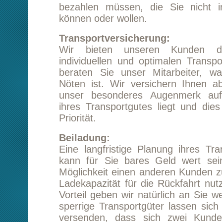
Beiladung:
Eine langfristige Planung ihres Transports Hi
kann für Sie bares Geld wert sein. Dies g
Möglichkeit einen anderen Kunden zu akquirier
Ladekapazität für die Rückfahrt nutzt. Diesen
Vorteil geben wir natürlich an Sie weiter. Auc
sperrige Transportgüter lassen sich unter U
versenden, dass sich zwei Kunden die Lad
teilen und sich so die Kosten deutlich reduzie
Fragen Sie bei ihren Transport Hilden Ber
Kundenberater nach dieser Möglichkeit.
Kontakt zu uns:
Unsere positiven Referenzen weisen uns a
verantwortungsvollen und zuverlässigen Partn
würden uns sehr freuen, wenn Sie sich für ihr
Hilden Berlin
völlig unverbindlich von uns e
erstellen lassen. Unsere gut qualifizierten 
verfügen über langjährige Erfahrung und könn
größeren Transportproblemen helfen.
Kontaktaufnahme steht Ihnen auch unser k
Rückrufservice oder aber das Kontaktformu
Webseite zur Verfügung. Wir wünschen Ihne
Transport in jeden Fall gutes Gelingen.