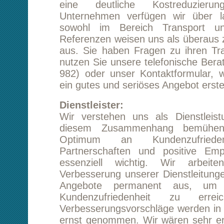
aus. Sie haben Fragen zu ihren Transport Hil
nutzen Sie unsere telefonische Beratung (Tel.
982) oder unser Kontaktformular, wir sind si
ein gutes und seriöses Angebot erstellen zu k
Dienstleister:
Wir verstehen uns als Dienstleistungsunte
diesem Zusammenhang bemühen wir u
Optimum an Kundenzufriedenheit. Lan
Partnerschaften und positive Empfehlunge
essenziell wichtig. Wir arbeiten stän
Verbesserung unserer Dienstleitungen und we
Angebote permanent aus, um ein Ma
Kundenzufriedenheit zu erreichen. K
Verbesserungsvorschläge werden in unserem
ernst genommen. Wir wären sehr erfreut, we
möglich wäre, uns ihre Meinung über ihre
Hilden Berlin
mitzuteilen.
Kostenvorteil:
Für ihren Transport Hilden Berlin können wir
Reihe von Serviceleistungen anbiet
Serviceleistungen sind modular und la
entsprechend ihren Wünschen kombinieren. S