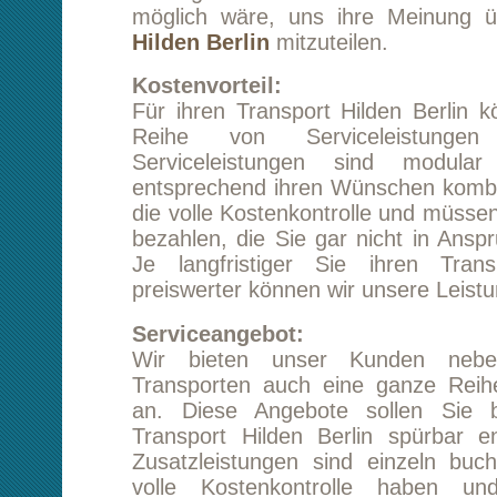
die volle Kostenkontrolle und müssen für keine
bezahlen, die Sie gar nicht in Anspruch neh
Je langfristiger Sie ihren Transport pla
preiswerter können wir unsere Leistungen anbi
Serviceangebot:
Wir bieten unser Kunden neben kosteno
Transporten auch eine ganze Reihe von Zus
an. Diese Angebote sollen Sie bei ihrem
Transport Hilden Berlin spürbar entlasten. 
Zusatzleistungen sind einzeln buchbar, sod
volle Kostenkontrolle haben und keine 
bezahlen müssen, die Sie nicht in Anspr
können oder wollen.
Transportversicherung:
Wir bieten unseren Kunden die Möglic
individuellen und optimalen Transportversich
beraten Sie unser Mitarbeiter, was diesbe
Nöten ist. Wir versichern Ihnen aber gleichz
unser besonderes Augenmerk auf der Unve
ihres Transportgutes liegt und dies hat für 
Priorität.