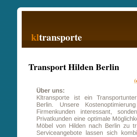
kl
transporte
Startseite
Transport Hilden Berlin
(oder Berlin
Über uns:
Kltransporte ist ein Transportunternehmen 
Berlin. Unsere Kostenoptimierung ist nic
Firmenkunden interessant, sondern biete
Privatkunden eine optimale Möglichkeit, seine
Möbel von Hilden nach Berlin zu transportie
Serviceangebote lassen sich kombinieren u
eine deutliche Kostreduzierung ausge
Unternehmen verfügen wir über langjährige
sowohl im Bereich Transport und Logist
Referenzen weisen uns als überaus zuverlässi