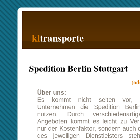
kl
transporte
Startseite
Spedition Berlin Stuttgart
(oder Stuttgart
Über uns:
Es kommt nicht selten vor, dass mitte
Unternehmen die Spedition Berlin Stuttgar
nutzen. Durch verschiedenartige Vergl
Angeboten kommt es leicht zu Verunsicheru
nur der Kostenfaktor, sondern auch das Serv
des jeweiligen Dienstleisters stehen zur 
Unseren Kunden bieten wir viele kosten
Zusatzleistungen, die bei Bedarf oder au
gebucht werden können. Für die Spedition Berli
steht Ihnen der für Sie zuständige Kundenb