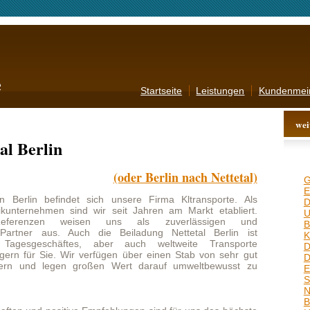
Startseite
Leistungen
Kundenmeinungen
Kontakt
AGB
weitere Angebote
n
(oder Berlin nach Nettetal)
Goslar
,
Duisburg
,
Passau
,
Emden
,
Ravensburg
,
Hagen
,
ndet sich unsere Firma Kltransporte. Als
Dachau
,
Mainz
,
Worms
,
Neu-
 sind wir seit Jahren am Markt etabliert.
Ulm
,
Rottenburg
,
Waiblingen
,
 weisen uns als zuverlässigen und
Bielefeld
,
Alsdorf
,
Garbsen
,
. Auch die Beiladung Nettetal Berlin ist
Koblenz
,
Hanau
,
Freiburg
,
äftes, aber auch weltweite Transporte
Dorsten
,
Trier
,
Kerpen
,
Wir verfügen über einen Stab von sehr gut
Dortmund
,
Wesel
,
Albstadt
,
egen großen Wert darauf umweltbewusst zu
Euskirchen
,
Ludwigshafen
,
Schwerte
,
Herten
,
Rastatt
,
Nordhausen
,
Velbert
,
Bonn
,
Bocholt
,
Celle
,
Marl
,
itive Empfehlungen sind für uns das höchste
Herzogenrath
,
Ingolstadt
,
als Dienstleister um ein Höchstmaß an
Weiden
,
Neuwied
,
Fellbach
,
tändig daran, unserer Angebote auszuweiten
Kamen
,
Bayreuth
 Aufwand abzunehmen. Ihr Feedback sei es
ungsvorschlägen nehmen wir sehr ernst und
 Sie uns ihren Eindruck für ihre
Beiladung
Kontakt für Anfragen