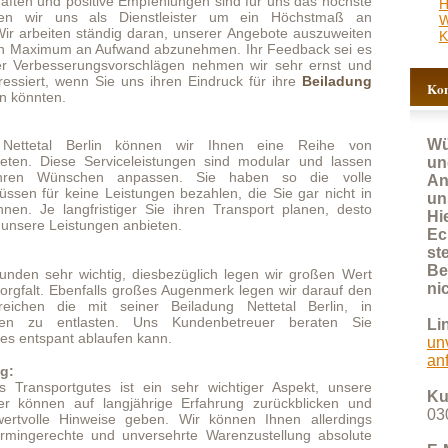
Wünschen Sie schnell
rlin können wir Ihnen eine Reihe von
Serviceleistungen sind modular und lassen
und kostenlos ein
hen anpassen. Sie haben so die volle
Angebot, nutzen Sie bitte
e Leistungen bezahlen, die Sie gar nicht in
unser Anfrageformular.
istiger Sie ihren Transport planen, desto
Hier werden fast alle
ungen anbieten.
Eckdaten erfasst und so
steht einer zeitnahen
Bearbeitung Ihrer Anfrage
chtig, diesbezüglich legen wir großen Wert
nichts mehr im Wege!
falls großes Augenmerk legen wir darauf den
it seiner Beiladung Nettetal Berlin, in
ten. Uns Kundenbetreuer beraten Sie
Link:
blaufen kann.
unverbindliches Angebot
anfordern
tes ist ein sehr wichtiger Aspekt, unsere
Kundenbetreuung:
uf langjährige Erfahrung zurückblicken und
030 92271025
weise geben. Wir können Ihnen allerdings
 und unversehrte Warenzustellung absolute
E-Mail:
info@kltransporte.de
allen Bereich zwingend notwendig, und wenn
Berlin über eine gewisse zeitliche Flexibilität
 besonders günstige Konditionen anzubieten.
ckfahrt besteht und wir gern Leerfahrten
 einem abgestimmten Termin einen anderen
n, der genau diese Transportkapazität nutzt
Bei geringeren Transportmengen wäre auch
ar. Unsere freundlichen Mitarbeiter beraten