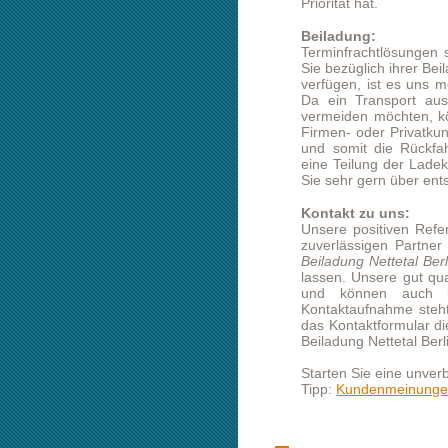
Sie sehr gern über entsprechende Mö
Kontakt zu uns:
Unsere positiven Referenzen weisen
zuverlässigen Partner aus, wir würd
Beiladung Nettetal Berlin
völlig unver
lassen. Unsere gut qualifizierten Mi
und können auch bei größeren 
Kontaktaufnahme steht Ihnen auch u
das Kontaktformular dieser Webseite
Beiladung Nettetal Berlin gutes Gelin
Starten Sie eine unverbindliche Prei
Tipp:
Kundenmeinungen lesen
Beiladung von Netteta