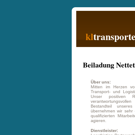
kl
transporte
Beiladung Nettetal Berli
Über uns:
Mitten im Herzen von Berlin befi
Transport- und Logistikunternehmen
Unser positiven Referenzen
verantwortungsvollen Partner aus
Bestandteil unseres Tagesgesch
übernehmen wir sehr gern für Sie. 
qualifizierten Mitarbeitern und l
agieren.
Dienstleister:
Langfristige Partnerschaften und pos
Ziel, deshalb bemühen wir uns 
Kundenzufriedenheit. Wir arbeiten s
und so dem Kunden ein Maximum an
in Form von Kritik oder Verbesser
wären sehr daran interessiert, wenn