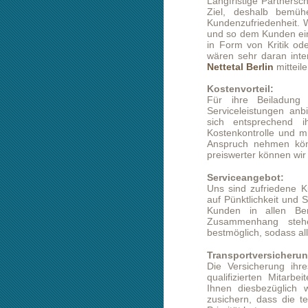
Nettetal Berlin
mitteilen könnten.
Kostenvorteil:
Für ihre Beiladung Nettetal Be
Serviceleistungen anbieten. Diese 
sich entsprechend ihren Wünsc
Kostenkontrolle und müssen für kein
Anspruch nehmen können. Je langfr
preiswerter können wir unsere Leist
Serviceangebot:
Uns sind zufriedene Kunden sehr wi
auf Pünktlichkeit und Sorgfalt. Eben
Kunden in allen Bereichen die m
Zusammenhang stehen zu entlas
bestmöglich, sodass alles entspant a
Transportversicherung:
Die Versicherung ihres Transportgu
qualifizierten Mitarbeiter können a
Ihnen diesbezüglich wertvolle Hin
zusichern, dass die termingerechte
Priorität hat.
Beiladung:
Terminfrachtlösungen sind nicht in 
Sie bezüglich ihrer Beiladung Nettetal 
verfügen, ist es uns möglich, ihnen
Da ein Transport aus Hin- und Rü
vermeiden möchten, könnten wir zu
Firmen- oder Privatkunden akquiriere
und somit die Rückfahrt bezahlt. 
eine Teilung der Ladekapazität denkb