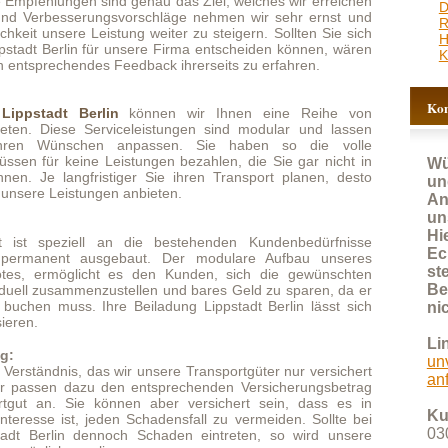
Kontakt für Anfragen
rlin
können wir Ihnen eine Reihe von
Serviceleistungen sind modular und lassen
hen anpassen. Sie haben so die volle
e Leistungen bezahlen, die Sie gar nicht in
Wünschen Sie schnell
istiger Sie ihren Transport planen, desto
und kostenlos ein
ungen anbieten.
Angebot, nutzen Sie bitte
unser Anfrageformular.
Hier werden fast alle
ll an die bestehenden Kundenbedürfnisse
Eckdaten erfasst und so
usgebaut. Der modulare Aufbau unseres
steht einer zeitnahen
icht es den Kunden, sich die gewünschten
Bearbeitung Ihrer Anfrage
enzustellen und bares Geld zu sparen, da er
Ihre Beiladung Lippstadt Berlin lässt sich
nichts mehr im Wege!
Link:
unverbindliches Angebot
das wir unsere Transportgüter nur versichert
anfordern
u den entsprechenden Versicherungsbetrag
 können aber versichert sein, dass es in
Kundenbetreuung:
jeden Schadensfall zu vermeiden. Sollte bei
030 92271025
dennoch Schaden eintreten, so wird unsere
ulieren.
E-Mail:
info@kltransporte.de
allen Bereich zwingend notwendig, und wenn
stadt Berlin
über eine gewisse zeitliche
glich, ihnen besonders günstige Konditionen
 Hin- und Rückfahrt besteht und wir gern
önnten wir zu einem abgestimmten Termin
atkunden akquirieren, der genau diese
it die Rückfahrt bezahlt. Bei geringeren
eilung der Ladekapazität denkbar. Unsere