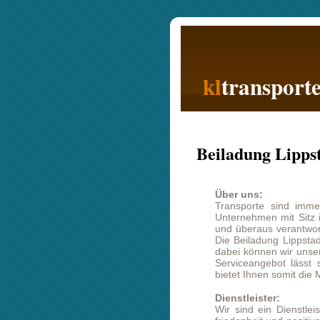
kl
transporte
Beiladung Lippstadt Berl
Über uns:
Transporte sind immer auch Vertrau
Unternehmen mit Sitz in Berlin weis
und überaus verantwortungsvollen Pa
Die Beiladung Lippstadt Berlin ist i
dabei können wir unseren Kunden op
Serviceangebot lässt sich entspre
bietet Ihnen somit die Möglichkeit ei
Dienstleister:
Wir sind ein Dienstleister und daz
friedenheit und positive Empfehlunge
möchten. Auch Kritik und Verbesse
sehen darin eine Möglichkeit unsere 
bei ihrer Beiladung Lippstadt Berlin
wir sehr interessiert, ein entspreche