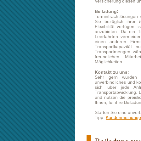
freundlichen Mitarbeiter bera
Möglichkeiten.
Kontakt zu uns:
Sehr gern würden wir Ihnen für
unverbindliches und kostenloses Ange
sich über jede Anfrage und b
Transportabwicklung. Lassen Sie sic
und nutzen die preislichen Vorteile
Ihnen, für ihre Beiladung Lippstadt B
Starten Sie eine unverbindliche Prei
Tipp:
Kundenmeinungen lesen
Beiladung von Lippsta