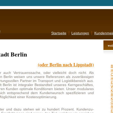
Startseite
Leistungen
Kundenmeinungen
Kontakt
AGB
weitere Angebote
in
(oder Berlin nach Lippstadt)
Bad�Oeynhausen
,
Nettetal
,
Hagen
,
Herford
,
Frechen
,
enssache, oder vielleicht doch nicht. Als
Cottbus
,
Bamberg
,
en uns unsere Referenzen als zuverlässigen
Heidelberg
,
Ratingen
,
rtner im Transport und Logistikbereich aus.
Erkrath
,
Garbsen
,
Konstanz
,
ntegraler Bestandteil unseres Kerngeschäftes,
Weinheim
,
Rottenburg
,
timale Konditionen bieten. Unser modulares
Krefeld
,
Willich
,
Kleve
,
chend dem Kundenwunsch spezifizieren und
Bornheim
,
Leverkusen
,
ner Kostenoptimierung.
Kamen
,
Bonn
,
Halle
,
Worms
,
Gummersbach
,
Heidenheim
,
Ravensburg
,
Zwickau
,
u stehen wir zu hundert Prozent. Kundenzu-
Eschweiler
,
Seevetal
,
n sind genau das Ziel, welches wir erreichen
Darmstadt
,
Troisdorf
,
rungsvorschläge nehmen wir sehr ernst und
Reutlingen
,
Dessau
,
Leistung weiter zu steigern. Sollten Sie sich
Homburg
,
Ahlen
,
Herne
,
 für unsere Firma entscheiden können, wären
Kempten
ndes Feedback ihrerseits zu erfahren.