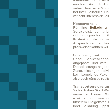
Kostenvorteil:
Für ihre
Beiladung Lippstadt Be
Serviceleistungen anbieten. Diese 
sich entsprechend ihren Wünsc
Kostenkontrolle und müssen für kein
Anspruch nehmen können. Je langfr
preiswerter können wir unsere Leist
Serviceangebot:
Unser Serviceangebot ist spezie
angepasst und wird permanent a
Dienstleistungs-angebotes, ermögl
Zusatzleistungen individuell zusamm
kein komplettes Paket buchen muss. 
also auch günstig realisieren.
Transportversicherung:
Sicher haben Sie dafür Verständnis, 
versenden können. Wir passen daz
exakt an ihr Transportgut an. Sie
unserem ureigensten Interesse ist, 
ihrer Beiladung Lippstadt Berlin 
Versicherung diesen unverzüglich reg
Beiladung:
Terminfrachtlösungen sind nicht in 
Sie bezüglich ihrer
Beiladung Lipp
Flexibilität verfügen, ist es uns mö
anzubieten. Da ein Transport aus
Leerfahrten vermeiden möchten, k
einen anderen Firmen- oder Priv
Transportkapazität nutzt und som
Transportmengen wäre auch eine T