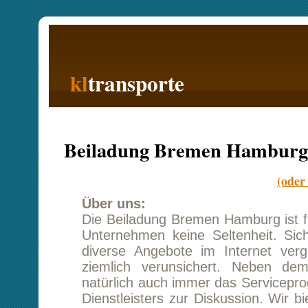
kl
transporte
Startseite
Beiladung Bremen Hamburg
(oder Hamburg 
Über uns:
Die Beiladung Bremen Hamburg ist für ein mitt
Unternehmen keine Seltenheit. Sicher habe
diverse Angebote im Internet verglichen u
ziemlich verunsichert. Neben dem Kostenfa
natürlich auch immer das Serviceprogramm de
Dienstleisters zur Diskussion. Wir bieten uns
neben einem tollen Transportpreis auch 
kostenoptimierte Zusatzleistungen, welche Sie 
auch nur bei Bedarf buchen können. Ihr z
Kundenbetreuer berät Sie gern, bei all ihren