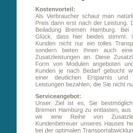
Zusatzleistungen an. Diese Zusatzleistunge
Form von Modulen angeboten und können
Kunden je nach Bedarf gebucht werden. Die
einer deutlichen Ersparnis und Sie mü
Leistungen bezahlen, die Sie nicht nutzen.
Serviceangebot:
Unser Ziel ist es, Sie bestmöglich bei ihre
Bremen Hamburg zu entlasten, aus diesem G
wir eine Reihe von Zusatzleistunge
Kundenbetreuer unseres Hauses helfen Ihne
bei der optimalen Transportabwicklung.
Transportversicherung:
Wir versenden alle Transportgüter prinzipiell 
Für ihre Beiladung Bremen Hamburg wird d
zuständige Kundenbetreuer die optimale Versi
Ihnen abstimmen. Seien Sie versichert, dass 
verantwortungsvoll und vorsichtig mi
anvertrauten Waren agieren.
Beiladung:
Bei einer geringeren Transportmenge biete
Teilung der Ladekapazität an. Sie sind be