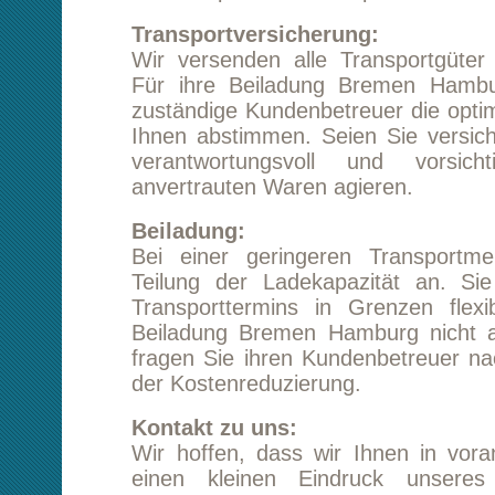
Transporttermins in Grenzen flexibel und 
Beiladung Bremen Hamburg nicht allzu kurzfr
fragen Sie ihren Kundenbetreuer nach den Mö
der Kostenreduzierung.
Kontakt zu uns:
Wir hoffen, dass wir Ihnen in vorangegang
einen kleinen Eindruck unseres Leistung
vermitteln konnten. Wir würden uns sehr freue
uns für ihre Beiladung Bremen Hamburg in 
Wahl ziehen würden. Gern beraten S
Kundenbetreuer ausführlicher oder nutz
Kontaktformular dieser Webseite, um völlig un
und kostenfrei ein Angebot anzufordern. Ger
sie auch zurück!
Starten Sie eine unverbindliche Preisanfrag
Bremen Hamburg
Tipp:
Kundenmeinungen lesen
Beiladung von Bremen nach Hamburg