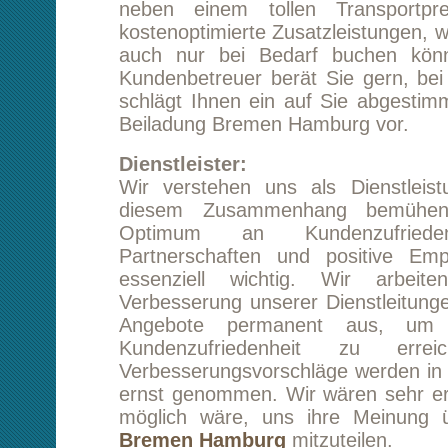
schlägt Ihnen ein auf Sie abgestimmtes Konze
Beiladung Bremen Hamburg vor.
Dienstleister:
Wir verstehen uns als Dienstleistungsunte
diesem Zusammenhang bemühen wir u
Optimum an Kundenzufriedenheit. Lan
Partnerschaften und positive Empfehlunge
essenziell wichtig. Wir arbeiten stän
Verbesserung unserer Dienstleitungen und we
Angebote permanent aus, um ein Ma
Kundenzufriedenheit zu erreichen. K
Verbesserungsvorschläge werden in unserem
ernst genommen. Wir wären sehr erfreut, we
möglich wäre, uns ihre Meinung über ihr
Bremen Hamburg
mitzuteilen.
Kostenvorteil:
Als Verbraucher schaut man natürlich zuer
Preis dann erst nach der Leistung. Dies gilt a
Beiladung Bremen Hamburg. Bei uns hab
Glück, dass hier beides stimmt. Wir könn
Kunden nicht nur ein tolles Transportangebot
sondern bieten Ihnen auch eine ganze 