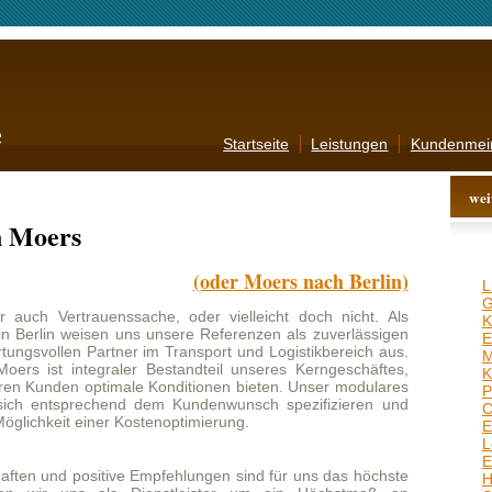
Startseite
Leistungen
Kundenmeinungen
Kontakt
AGB
weitere Angebote
(oder Moers nach Berlin)
Lüneburg
,
Borken
,
Freising
,
Gera
,
Friedrichshafen
,
enssache, oder vielleicht doch nicht. Als
Kaiserslautern
,
Herten
,
en uns unsere Referenzen als zuverlässigen
Erkrath
,
Pforzheim
,
rtner im Transport und Logistikbereich aus.
Meerbusch
,
Hilden
,
graler Bestandteil unseres Kerngeschäftes,
Kempten
,
Hattingen
,
timale Konditionen bieten. Unser modulares
Potsdam
,
Ratingen
,
chend dem Kundenwunsch spezifizieren und
Chemnitz
,
Weinheim
,
ner Kostenoptimierung.
Esslingen
,
Bremen
,
Hanau
,
Leipzig
,
Neu-Ulm
,
Minden
,
Eschweiler
,
Herford
,
itive Empfehlungen sind für uns das höchste
Heidelberg
,
Pulheim
,
als Dienstleister um ein Höchstmaß an
Salzgitter
,
Baden-Baden
,
tändig daran, unserer Angebote auszuweiten
Brandenburg
,
Wiesbaden
,
 Aufwand abzunehmen. Ihr Feedback sei es
Lemgo
,
Erfurt
,
Celle
,
ungsvorschlägen nehmen wir sehr ernst und
Regensburg
,
Erkelenz
,
Marl
,
 Sie uns ihren Eindruck für ihre Beiladung
Offenbach
,
Konstanz
,
Iserlohn
,
Koblenz
,
Unna
,