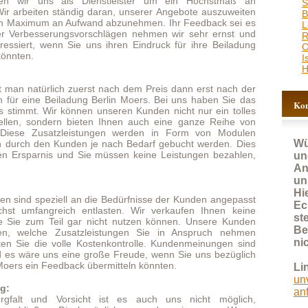
Halle
h zuerst nach dem Preis dann erst nach der
iladung Berlin Moers. Bei uns haben Sie das
Kontakt für Anfragen
 können unseren Kunden nicht nur ein tolles
rn bieten Ihnen auch eine ganze Reihe von
tzleistungen werden in Form von Modulen
Wünschen Sie schnell
nden je nach Bedarf gebucht werden. Dies
 und Sie müssen keine Leistungen bezahlen,
und kostenlos ein
Angebot, nutzen Sie bitte
unser Anfrageformular.
Hier werden fast alle
ell an die Bedürfnisse der Kunden angepasst
Eckdaten erfasst und so
ich entlasten. Wir verkaufen Ihnen keine
steht einer zeitnahen
il gar nicht nutzen können. Unsere Kunden
Bearbeitung Ihrer Anfrage
usatzleistungen Sie in Anspruch nehmen
nichts mehr im Wege!
lle Kostenkontrolle. Kundenmeinungen sind
 eine große Freude, wenn Sie uns bezüglich
dback übermitteln könnten.
Link:
unverbindliches Angebot
anfordern
Vorsicht ist es auch uns nicht möglich,
Diesbezüglich versenden wir unsere Waren
Kundenbetreuung:
lin Moers optimal zu versichern, wird Sie ihr
030 92271025
raten.
E-Mail:
 bietet sich die Teilung der Ladekapazität
info@kltransporte.de
termins in Grenzen flexibel und planen ihre
lzu kurzfristig, dann fragen Sie ihren
ten der Kostenreduzierung.