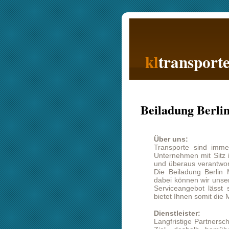
kl
transporte
Beiladung Berlin Moers
Über uns:
Transporte sind immer auch Vertrau
Unternehmen mit Sitz in Berlin weis
und überaus verantwortungsvollen Pa
Die Beiladung Berlin Moers ist inte
dabei können wir unseren Kunden op
Serviceangebot lässt sich entspre
bietet Ihnen somit die Möglichkeit ei
Dienstleister:
Langfristige Partnerschaften und pos
Ziel, deshalb bemühen wir uns 
Kundenzufriedenheit. Wir arbeiten s
und so dem Kunden ein Maximum an
in Form von Kritik oder Verbesser
wären sehr daran interessiert, wenn
Berlin Moers mitteilen könnten.