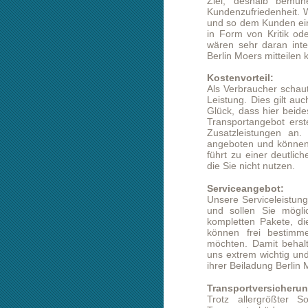
Kostenvorteil:
Als Verbraucher schaut man natürlic
Leistung. Dies gilt auch für eine Be
Glück, dass hier beides stimmt. Wir
Transportangebot erstellen, sonde
Zusatzleistungen an. Diese Zusa
angeboten und können durch den Ku
führt zu einer deutlichen Ersparnis
die Sie nicht nutzen.
Serviceangebot:
Unsere Serviceleistungen sind spezi
und sollen Sie möglichst umfangre
kompletten Pakete, die Sie zum Te
können frei bestimmen, welche Z
möchten. Damit behalten Sie die vo
uns extrem wichtig und es wäre uns
ihrer Beiladung Berlin Moers ein Fee
Transportversicherung:
Trotz allergrößter Sorgfalt und 
Transportschäden auszuschließen. 
nur versichert. Um ihre Beiladung Ber
zuständiger Kundenbetreuer gern be
Beiladung:
Bei einer geringeren Transportmenge
an. Sie sind bezüglich des Transport
Beiladung Berlin Moers nicht al
Kundenbetreuer nach den Möglichkei
Kontakt zu uns: